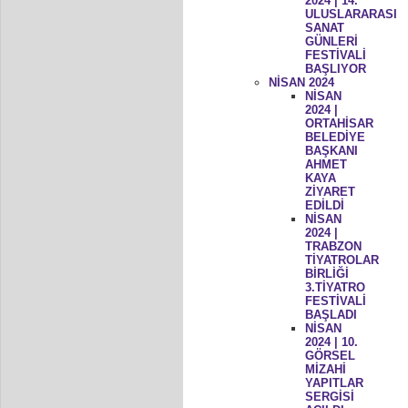
2024 | 14.
ULUSLARARASI
SANAT
GÜNLERİ
FESTİVALİ
BAŞLIYOR
NİSAN 2024
NİSAN
2024 |
ORTAHİSAR
BELEDİYE
BAŞKANI
AHMET
KAYA
ZİYARET
EDİLDİ
NİSAN
2024 |
TRABZON
TİYATROLAR
BİRLİĞİ
3.TİYATRO
FESTİVALİ
BAŞLADI
NİSAN
2024 | 10.
GÖRSEL
MİZAHİ
YAPITLAR
SERGİSİ