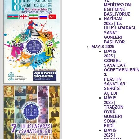
VE
MEDİTASYON
EĞİTİMİNE
BAŞLIYORUZ
HAZİRAN
2025 | 15.
ULUSLARARASI
SANAT
GÜNLERİ
BAŞLIYOR
MAYIS 2025
MAYIS
2025 |
GÖRSEL
SANATLAR
ÖĞRETMENLERİN
3.
PLASTİK
SANATLAR
SERGİSİ
AÇILDI
MAYIS
2025 |
TRABZON
ÖYKÜ
GÜNLERİ
SONA
ERDİ
MAYIS
2025 |