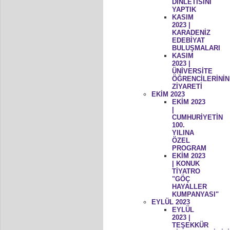
DİNLETİSİNİ
YAPTIK
KASIM
2023 |
KARADENİZ
EDEBİYAT
BULUŞMALARI
KASIM
2023 |
ÜNİVERSİTE
ÖĞRENCİLERİNİN
ZİYARETİ
EKİM 2023
EKİM 2023
|
CUMHURİYETİN
100.
YILINA
ÖZEL
PROGRAM
EKİM 2023
| KONUK
TİYATRO
"GÖÇ
HAYALLER
KUMPANYASI"
EYLÜL 2023
EYLÜL
2023 |
TEŞEKKÜR