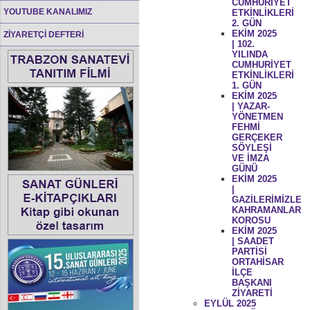
CUMHURİYET
YOUTUBE KANALIMIZ
ETKİNLİKLERİ
2. GÜN
EKİM 2025
ZİYARETÇİ DEFTERİ
| 102.
YILINDA
CUMHURİYET
ETKİNLİKLERİ
1. GÜN
EKİM 2025
| YAZAR-
YÖNETMEN
FEHMİ
GERÇEKER
SÖYLEŞİ
VE İMZA
GÜNÜ
EKİM 2025
|
GAZİLERİMİZLE
KAHRAMANLAR
KOROSU
EKİM 2025
| SAADET
PARTİSİ
ORTAHİSAR
İLÇE
BAŞKANI
ZİYARETİ
EYLÜL 2025