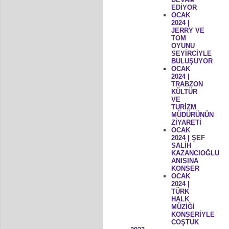
EDİYOR
OCAK
2024 |
JERRY VE
TOM
OYUNU
SEYİRCİYLE
BULUŞUYOR
OCAK
2024 |
TRABZON
KÜLTÜR
VE
TURİZM
MÜDÜRÜNÜN
ZİYARETİ
OCAK
2024 | ŞEF
SALİH
KAZANCIOĞLU
ANISINA
KONSER
OCAK
2024 |
TÜRK
HALK
MÜZİĞİ
KONSERİYLE
COŞTUK