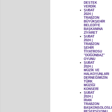
DESTEK
VERDİK
ŞUBAT
2024 |
TRABZON
BÜYÜKŞEHİR
BELEDİYE
BAŞKANINA
ZİYARET
ŞUBAT
2024 |
TRABZON
ŞEHİR
TİYATROSU
"DÜĞÜNBAZ"
OYUNU
ŞUBAT
2024 |
MÜZİK VE
HALKOYUNLARI
DERNEĞİMİZİN
TÜRK
MÜZİĞİ
KONSERİ
ŞUBAT
2024 |
İRAN
TRABZON
BAŞKONSOLOSL
RESEPSİYONU