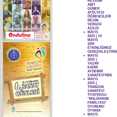
RESSAM
ABİT
GÜNER
ATÖLYESİ
ÖĞRENCİLERİ
RESİM
SERGİSİ
AÇILDI
MAYIS
2025 | 19
MAYIS
ŞİİR
ETKİNLİĞİMİZİ
GERÇEKLEŞTİRD
MAYIS
2025 |
YAZAR
KADİR
AYDEMİR
SANATEVİ'NDE
MAYIS
2025 |
TRABZON
SANATEVİ
TİYATROSU
"MALİKHANE
FAMİLYASI"
OYUNUNU
OYNADI
MAYIS