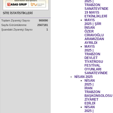
2025 |
TRABZON
SANATEVİ'NDE
19 MAYIS
SİTE İSTATİSTİKLERİ
ETKİNLİKLERİ
MAYIS
Toplam Ziyaretçi Sayısı
900090
2025 | ŞİİR
Sayfa Görüntülenme
2567181
İNSAN
Şuandaki Ziyaretçi Sayısı
1
ÖZER
CİRAVOĞLU
ARAMIZDAN
AYRILDI
MAYIS
2025 |
TRABZON
DEVLET
TİYATROSU
FESTİVAL
OYUNLARI
SANATEVİNDE
NİSAN 2025
NİSAN
2025 |
İRAN
TRABZON
BAŞKONSOLOSU
ZİYARET
EDİLDİ
NİSAN
2025 |