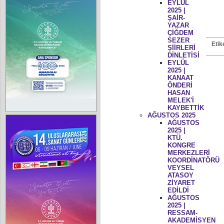
EYLÜL
2025 |
ŞAİR-
YAZAR
ÇİĞDEM
SEZER
Etik
ŞİİRLERİ
DİNLETİSİ
EYLÜL
2025 |
KANAAT
ÖNDERİ
HASAN
MELEK'İ
KAYBETTİK
AĞUSTOS 2025
AĞUSTOS
2025 |
KTÜ.
KONGRE
MERKEZLERİ
KOORDİNATÖRÜ
VEYSEL
ATASOY
ZİYARET
EDİLDİ
AĞUSTOS
2025 |
RESSAM-
AKADEMİSYEN