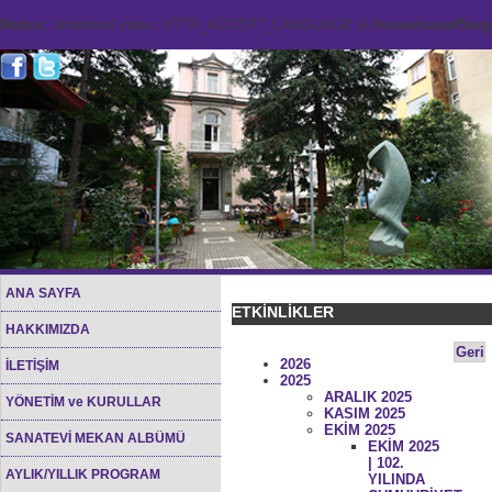
Notice
: Undefined index: HTTP_ACCEPT_LANGUAGE in
/home/sana45org/
ANA SAYFA
ETKİNLİKLER
HAKKIMIZDA
Geri
2026
İLETİŞİM
2025
ARALIK 2025
YÖNETİM ve KURULLAR
KASIM 2025
EKİM 2025
SANATEVİ MEKAN ALBÜMÜ
EKİM 2025
| 102.
AYLIK/YILLIK PROGRAM
YILINDA