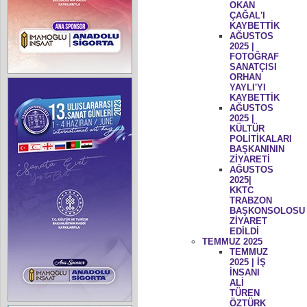
OKAN
ÇAĞAL'I
KAYBETTİK
AĞUSTOS
2025 |
FOTOĞRAF
SANATÇISI
ORHAN
YAYLI'YI
KAYBETTİK
AĞUSTOS
2025 |
KÜLTÜR
POLİTİKALARI
BAŞKANININ
ZİYARETİ
AĞUSTOS
2025|
KKTC
TRABZON
BAŞKONSOLOSU
ZİYARET
EDİLDİ
TEMMUZ 2025
TEMMUZ
2025 | İŞ
İNSANI
ALİ
TÜREN
ÖZTÜRK