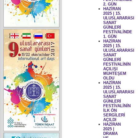
2. GÜN
HAZİRAN
2025 | 15.
ULUSLARARASI
SANAT
GÜNLERİ
FESTİVALİNDE
1. GÜN
HAZİRAN
2025 | 15.
ULUSLARARASI
SANAT
GÜNLERİ
FESTİVALİNİN
AÇILIŞI
MUHTEŞEM
OLDU
HAZİRAN
2025 | 15.
ULUSLARARASI
SANAT
GÜNLERİ
FESTİVALİNİN
İLK ÖN
SERGİLERİ
AÇILDI
HAZİRAN
2025 |
DRAMA