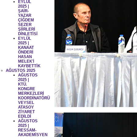
EYLÜL
2025 |
ŞAİR-
YAZAR
ÇİĞDEM
SEZER
ŞİİRLERİ
DİNLETİSİ
EYLÜL
2025 |
KANAAT
ÖNDERİ
HASAN
MELEK'İ
KAYBETTİK
AĞUSTOS 2025
AĞUSTOS
2025 |
KTÜ.
KONGRE
MERKEZLERİ
KOORDİNATÖRÜ
VEYSEL
ATASOY
ZİYARET
EDİLDİ
AĞUSTOS
2025 |
RESSAM-
AKADEMİSYEN