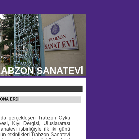
ABZON SANATEVİ
SONA ERDİ
ında gerçekleşen Trabzon Öykü
esi, Kıyı Dergisi, Uluslararası
atevi işbirliğiyle ilk iki günü
ün etkinlikleri Trabzon Sanatevi