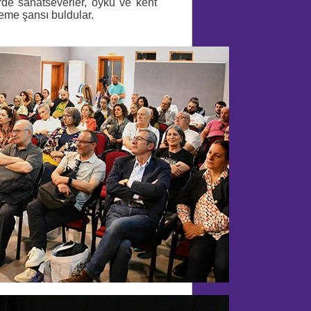
erde sanatseverler, öykü ve kent
leme şansı buldular.