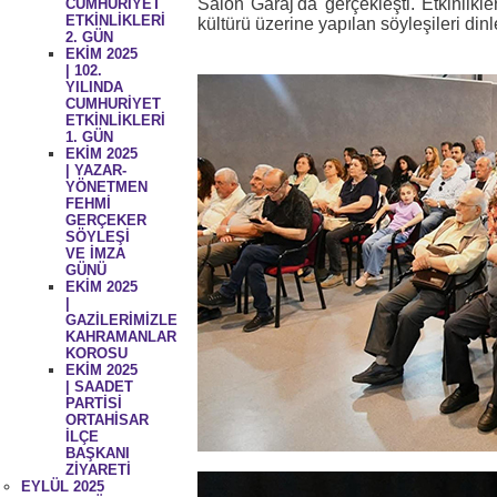
Salon Garaj'da gerçekleşti. Etkinlikl
CUMHURİYET
ETKİNLİKLERİ
kültürü üzerine yapılan söyleşileri din
2. GÜN
EKİM 2025
| 102.
YILINDA
CUMHURİYET
ETKİNLİKLERİ
1. GÜN
EKİM 2025
| YAZAR-
YÖNETMEN
FEHMİ
GERÇEKER
SÖYLEŞİ
VE İMZA
GÜNÜ
EKİM 2025
|
GAZİLERİMİZLE
KAHRAMANLAR
KOROSU
EKİM 2025
| SAADET
PARTİSİ
ORTAHİSAR
İLÇE
BAŞKANI
ZİYARETİ
EYLÜL 2025