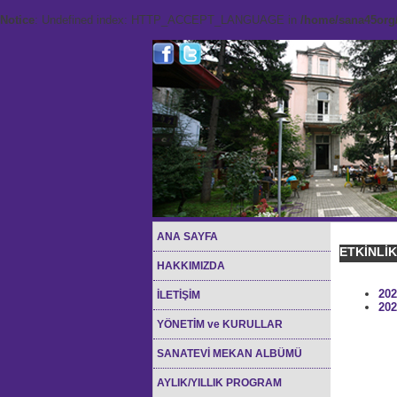
Notice
: Undefined index: HTTP_ACCEPT_LANGUAGE in
/home/sana45org/
ANA SAYFA
ETKİNLİ
HAKKIMIZDA
202
İLETİŞİM
202
YÖNETİM ve KURULLAR
SANATEVİ MEKAN ALBÜMÜ
AYLIK/YILLIK PROGRAM