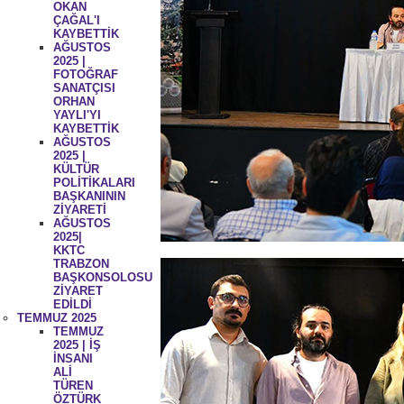
OKAN
ÇAĞAL'I
KAYBETTİK
AĞUSTOS
2025 |
FOTOĞRAF
SANATÇISI
ORHAN
YAYLI'YI
KAYBETTİK
AĞUSTOS
2025 |
KÜLTÜR
POLİTİKALARI
BAŞKANININ
ZİYARETİ
AĞUSTOS
2025|
KKTC
TRABZON
BAŞKONSOLOSU
ZİYARET
EDİLDİ
TEMMUZ 2025
TEMMUZ
2025 | İŞ
İNSANI
ALİ
TÜREN
ÖZTÜRK