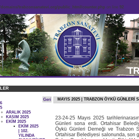
domains/trabzonsanatevi.org/public_html/counter.php
on line
92
TR
KLER
MAYIS 2025 | TRABZON ÖYKÜ GÜNLERİ 
Geri
6
5
ARALIK 2025
KASIM 2025
23-24-25 Mayıs 2025 tarihlerinaras
EKİM 2025
Günleri sona erdi. Ortahisar Belediy
EKİM 2025
Öykü Günleri Derneği ve Trabzon San
| 102.
Ortahisar Belediyesi salonunda, son g
YILINDA