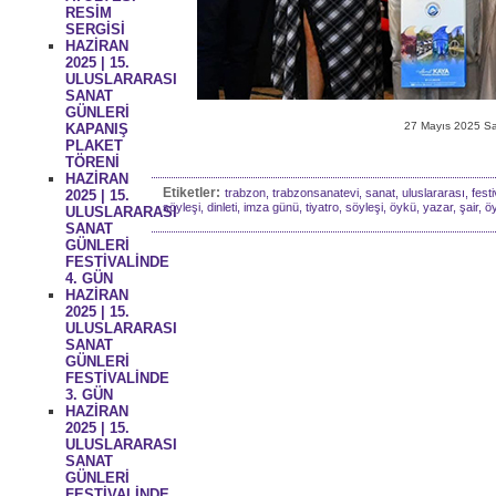
RESİM
SERGİSİ
HAZİRAN
2025 | 15.
ULUSLARARASI
SANAT
GÜNLERİ
27 Mayıs 2025 Sal
KAPANIŞ
PLAKET
TÖRENİ
HAZİRAN
Etiketler:
trabzon, trabzonsanatevi, sanat, uluslararası, festiv
2025 | 15.
söyleşi, dinleti, imza günü, tiyatro, söyleşi, öykü, yazar, şair, ö
ULUSLARARASI
SANAT
GÜNLERİ
FESTİVALİNDE
4. GÜN
HAZİRAN
2025 | 15.
ULUSLARARASI
SANAT
GÜNLERİ
FESTİVALİNDE
3. GÜN
HAZİRAN
2025 | 15.
ULUSLARARASI
SANAT
GÜNLERİ
FESTİVALİNDE