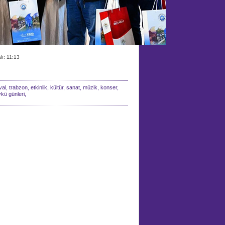
ı; 11:13
al, trabzon, etkinlik, kültür, sanat, müzik, konser,
ykü günleri,