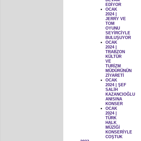
EDİYOR
OCAK
2024 |
JERRY VE
TOM
OYUNU
SEYİRCİYLE
BULUŞUYOR
OCAK
2024 |
TRABZON
KÜLTÜR
VE
TURİZM
MÜDÜRÜNÜN
ZİYARETİ
OCAK
2024 | ŞEF
SALİH
KAZANCIOĞLU
ANISINA
KONSER
OCAK
2024 |
TÜRK
HALK
MÜZİĞİ
KONSERİYLE
COŞTUK