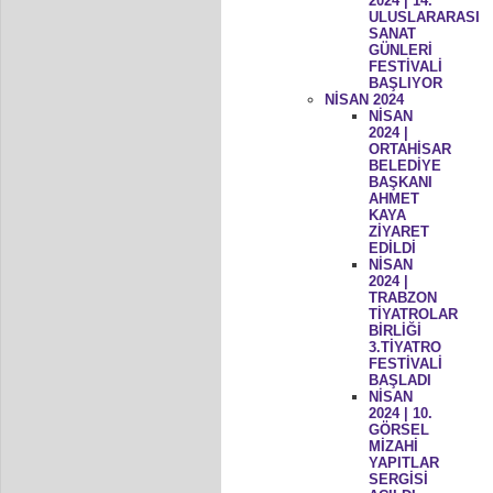
2024 | 14.
ULUSLARARASI
SANAT
GÜNLERİ
FESTİVALİ
BAŞLIYOR
NİSAN 2024
NİSAN
2024 |
ORTAHİSAR
BELEDİYE
BAŞKANI
AHMET
KAYA
ZİYARET
EDİLDİ
NİSAN
2024 |
TRABZON
TİYATROLAR
BİRLİĞİ
3.TİYATRO
FESTİVALİ
BAŞLADI
NİSAN
2024 | 10.
GÖRSEL
MİZAHİ
YAPITLAR
SERGİSİ