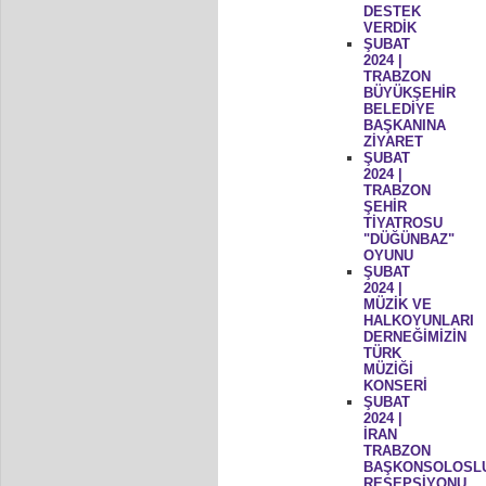
DESTEK
VERDİK
ŞUBAT
2024 |
TRABZON
BÜYÜKŞEHİR
BELEDİYE
BAŞKANINA
ZİYARET
ŞUBAT
2024 |
TRABZON
ŞEHİR
TİYATROSU
"DÜĞÜNBAZ"
OYUNU
ŞUBAT
2024 |
MÜZİK VE
HALKOYUNLARI
DERNEĞİMİZİN
TÜRK
MÜZİĞİ
KONSERİ
ŞUBAT
2024 |
İRAN
TRABZON
BAŞKONSOLOSL
RESEPSİYONU