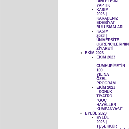
DİNLETİSİNİ
YAPTIK
KASIM
2023 |
KARADENİZ
EDEBİYAT
BULUŞMALARI
KASIM
2023 |
ÜNİVERSİTE
ÖĞRENCİLERİNİN
ZİYARETİ
EKİM 2023
EKİM 2023
|
CUMHURİYETİN
100.
YILINA
ÖZEL
PROGRAM
EKİM 2023
| KONUK
TİYATRO
"GÖÇ
HAYALLER
KUMPANYASI"
EYLÜL 2023
EYLÜL
2023 |
TEŞEKKÜR