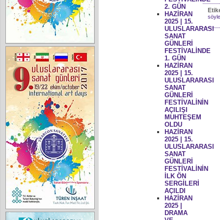
2. GÜN
Etik
HAZİRAN
söyle
2025 | 15.
ULUSLARARASI
SANAT
GÜNLERİ
FESTİVALİNDE
1. GÜN
HAZİRAN
2025 | 15.
ULUSLARARASI
SANAT
GÜNLERİ
FESTİVALİNİN
AÇILIŞI
MUHTEŞEM
OLDU
HAZİRAN
2025 | 15.
ULUSLARARASI
SANAT
GÜNLERİ
FESTİVALİNİN
İLK ÖN
SERGİLERİ
AÇILDI
HAZİRAN
2025 |
DRAMA