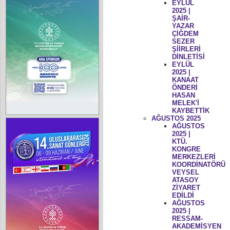
EYLÜL
2025 |
ŞAİR-
YAZAR
ÇİĞDEM
SEZER
ŞİİRLERİ
DİNLETİSİ
EYLÜL
2025 |
KANAAT
ÖNDERİ
HASAN
MELEK'İ
KAYBETTİK
AĞUSTOS 2025
AĞUSTOS
2025 |
KTÜ.
KONGRE
MERKEZLERİ
KOORDİNATÖRÜ
VEYSEL
ATASOY
ZİYARET
EDİLDİ
AĞUSTOS
2025 |
RESSAM-
AKADEMİSYEN