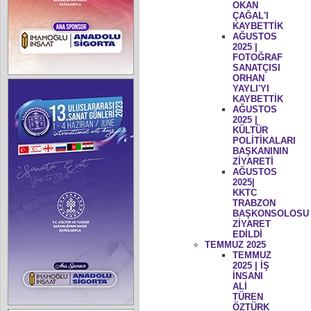
OKAN
ÇAĞAL'I
KAYBETTİK
AĞUSTOS
2025 |
FOTOĞRAF
SANATÇISI
ORHAN
YAYLI'YI
KAYBETTİK
AĞUSTOS
2025 |
KÜLTÜR
POLİTİKALARI
BAŞKANININ
ZİYARETİ
AĞUSTOS
2025|
KKTC
TRABZON
BAŞKONSOLOSU
ZİYARET
EDİLDİ
TEMMUZ 2025
TEMMUZ
2025 | İŞ
İNSANI
ALİ
TÜREN
ÖZTÜRK