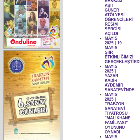
RESSAM
ABİT
GÜNER
ATÖLYESİ
ÖĞRENCİLERİ
RESİM
SERGİSİ
AÇILDI
MAYIS
2025 | 19
MAYIS
ŞİİR
ETKİNLİĞİMİZİ
GERÇEKLEŞTİRD
MAYIS
2025 |
YAZAR
KADİR
AYDEMİR
SANATEVİ'NDE
MAYIS
2025 |
TRABZON
SANATEVİ
TİYATROSU
"MALİKHANE
FAMİLYASI"
OYUNUNU
OYNADI
MAYIS