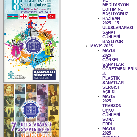
VE
MEDİTASYON
EĞİTİMİNE
BAŞLIYORUZ
HAZİRAN
2025 | 15.
ULUSLARARASI
SANAT
GÜNLERİ
BAŞLIYOR
MAYIS 2025
MAYIS
2025 |
GÖRSEL
SANATLAR
ÖĞRETMENLERİN
3.
PLASTİK
SANATLAR
SERGİSİ
AÇILDI
MAYIS
2025 |
TRABZON
ÖYKÜ
GÜNLERİ
SONA
ERDİ
MAYIS
2025 |