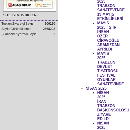
2025 |
TRABZON
SANATEVİ'NDE
19 MAYIS
SİTE İSTATİSTİKLERİ
ETKİNLİKLERİ
MAYIS
Toplam Ziyaretçi Sayısı
900190
2025 | ŞİİR
Sayfa Görüntülenme
2568202
İNSAN
Şuandaki Ziyaretçi Sayısı
2
ÖZER
CİRAVOĞLU
ARAMIZDAN
AYRILDI
MAYIS
2025 |
TRABZON
DEVLET
TİYATROSU
FESTİVAL
OYUNLARI
SANATEVİNDE
NİSAN 2025
NİSAN
2025 |
İRAN
TRABZON
BAŞKONSOLOSU
ZİYARET
EDİLDİ
NİSAN
2025 |