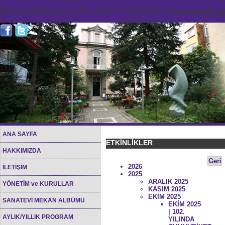
Notice
: Undefined index: HTTP_ACCEPT_LANGUAGE in
/home/sana45org/
ANA SAYFA
ETKİNLİKLER
HAKKIMIZDA
Geri
2026
İLETİŞİM
2025
ARALIK 2025
YÖNETİM ve KURULLAR
KASIM 2025
EKİM 2025
SANATEVİ MEKAN ALBÜMÜ
EKİM 2025
| 102.
AYLIK/YILLIK PROGRAM
YILINDA