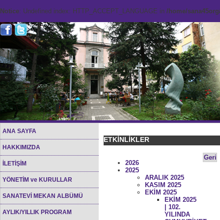
Notice
: Undefined index: HTTP_ACCEPT_LANGUAGE in
/home/sana45org/
ANA SAYFA
ETKİNLİKLER
HAKKIMIZDA
Geri
2026
İLETİŞİM
2025
ARALIK 2025
YÖNETİM ve KURULLAR
KASIM 2025
EKİM 2025
SANATEVİ MEKAN ALBÜMÜ
EKİM 2025
| 102.
AYLIK/YILLIK PROGRAM
YILINDA