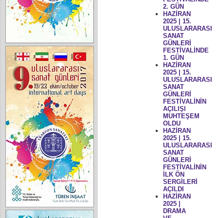
2. GÜN
HAZİRAN
2025 | 15.
ULUSLARARASI
SANAT
GÜNLERİ
FESTİVALİNDE
1. GÜN
HAZİRAN
2025 | 15.
ULUSLARARASI
SANAT
GÜNLERİ
FESTİVALİNİN
AÇILIŞI
MUHTEŞEM
OLDU
HAZİRAN
2025 | 15.
ULUSLARARASI
SANAT
GÜNLERİ
FESTİVALİNİN
İLK ÖN
SERGİLERİ
AÇILDI
HAZİRAN
2025 |
DRAMA