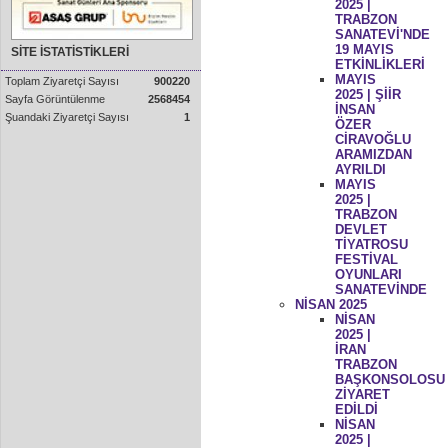
2025 |
TRABZON
SANATEVİ'NDE
19 MAYIS
SİTE İSTATİSTİKLERİ
ETKİNLİKLERİ
MAYIS
Toplam Ziyaretçi Sayısı
900220
2025 | ŞİİR
Sayfa Görüntülenme
2568454
İNSAN
Şuandaki Ziyaretçi Sayısı
1
ÖZER
CİRAVOĞLU
ARAMIZDAN
AYRILDI
MAYIS
2025 |
TRABZON
DEVLET
TİYATROSU
FESTİVAL
OYUNLARI
SANATEVİNDE
NİSAN 2025
NİSAN
2025 |
İRAN
TRABZON
BAŞKONSOLOSU
ZİYARET
EDİLDİ
NİSAN
2025 |