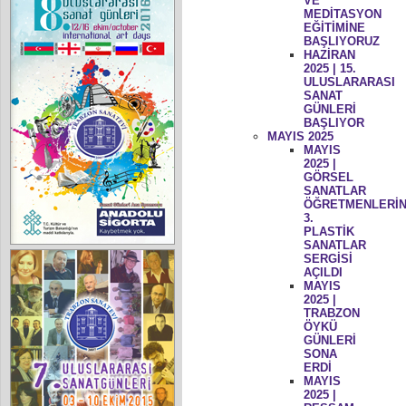
VE
MEDİTASYON
EĞİTİMİNE
BAŞLIYORUZ
HAZİRAN
2025 | 15.
ULUSLARARASI
SANAT
GÜNLERİ
BAŞLIYOR
MAYIS 2025
MAYIS
2025 |
GÖRSEL
SANATLAR
ÖĞRETMENLERİN
3.
PLASTİK
SANATLAR
SERGİSİ
AÇILDI
MAYIS
2025 |
TRABZON
ÖYKÜ
GÜNLERİ
SONA
ERDİ
MAYIS
2025 |