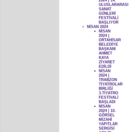
2024 | 14.
ULUSLARARASI
SANAT
GÜNLERİ
FESTİVALİ
BAŞLIYOR
NİSAN 2024
NİSAN
2024 |
ORTAHİSAR
BELEDİYE
BAŞKANI
AHMET
KAYA
ZİYARET
EDİLDİ
NİSAN
2024 |
TRABZON
TİYATROLAR
BİRLİĞİ
3.TİYATRO
FESTİVALİ
BAŞLADI
NİSAN
2024 | 10.
GÖRSEL
MİZAHİ
YAPITLAR
SERGİSİ