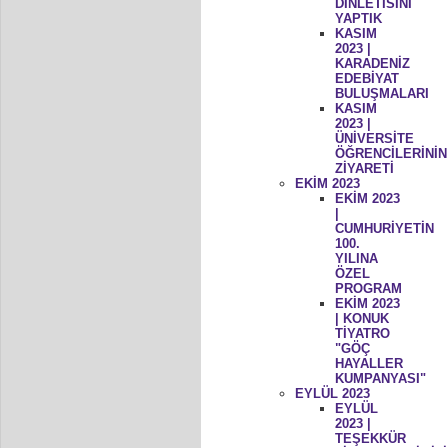
DİNLETİSİNİ
YAPTIK
KASIM
2023 |
KARADENİZ
EDEBİYAT
BULUŞMALARI
KASIM
2023 |
ÜNİVERSİTE
ÖĞRENCİLERİNİN
ZİYARETİ
EKİM 2023
EKİM 2023
|
CUMHURİYETİN
100.
YILINA
ÖZEL
PROGRAM
EKİM 2023
| KONUK
TİYATRO
"GÖÇ
HAYALLER
KUMPANYASI"
EYLÜL 2023
EYLÜL
2023 |
TEŞEKKÜR