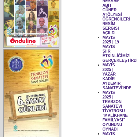
RESSAM
ABİT
GÜNER
ATÖLYESİ
ÖĞRENCİLERİ
RESİM
SERGİSİ
AÇILDI
MAYIS
2025 | 19
MAYIS
ŞİİR
ETKİNLİĞİMİZİ
GERÇEKLEŞTİRD
MAYIS
2025 |
YAZAR
KADİR
AYDEMİR
SANATEVİ'NDE
MAYIS
2025 |
TRABZON
SANATEVİ
TİYATROSU
"MALİKHANE
FAMİLYASI"
OYUNUNU
OYNADI
MAYIS