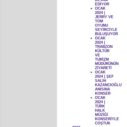
EDİYOR
OCAK
2024 |
JERRY VE
TOM
OYUNU
SEYİRCİYLE
BULUŞUYOR
OCAK
2024 |
TRABZON
KÜLTÜR
VE
TURİZM
MÜDÜRÜNÜN
ZİYARETİ
OCAK
2024 | ŞEF
SALİH
KAZANCIOĞLU
ANISINA
KONSER
OCAK
2024 |
TÜRK
HALK
MÜZİĞİ
KONSERİYLE
COŞTUK