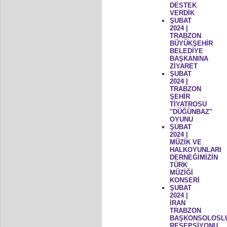
DESTEK
VERDİK
ŞUBAT
2024 |
TRABZON
BÜYÜKŞEHİR
BELEDİYE
BAŞKANINA
ZİYARET
ŞUBAT
2024 |
TRABZON
ŞEHİR
TİYATROSU
"DÜĞÜNBAZ"
OYUNU
ŞUBAT
2024 |
MÜZİK VE
HALKOYUNLARI
DERNEĞİMİZİN
TÜRK
MÜZİĞİ
KONSERİ
ŞUBAT
2024 |
İRAN
TRABZON
BAŞKONSOLOSL
RESEPSİYONU