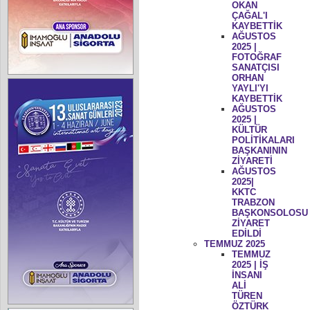
OKAN
ÇAĞAL'I
KAYBETTİK
AĞUSTOS
2025 |
FOTOĞRAF
SANATÇISI
ORHAN
YAYLI'YI
KAYBETTİK
AĞUSTOS
2025 |
KÜLTÜR
POLİTİKALARI
BAŞKANININ
ZİYARETİ
AĞUSTOS
2025|
KKTC
TRABZON
BAŞKONSOLOSU
ZİYARET
EDİLDİ
TEMMUZ 2025
TEMMUZ
2025 | İŞ
İNSANI
ALİ
TÜREN
ÖZTÜRK