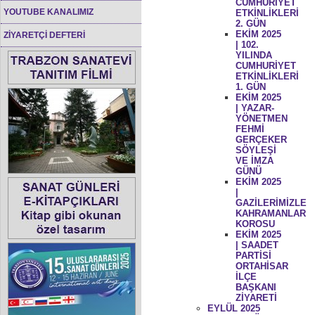
CUMHURİYET
YOUTUBE KANALIMIZ
ETKİNLİKLERİ
2. GÜN
EKİM 2025
ZİYARETÇİ DEFTERİ
| 102.
YILINDA
CUMHURİYET
ETKİNLİKLERİ
1. GÜN
EKİM 2025
| YAZAR-
YÖNETMEN
FEHMİ
GERÇEKER
SÖYLEŞİ
VE İMZA
GÜNÜ
EKİM 2025
|
GAZİLERİMİZLE
KAHRAMANLAR
KOROSU
EKİM 2025
| SAADET
PARTİSİ
ORTAHİSAR
İLÇE
BAŞKANI
ZİYARETİ
EYLÜL 2025