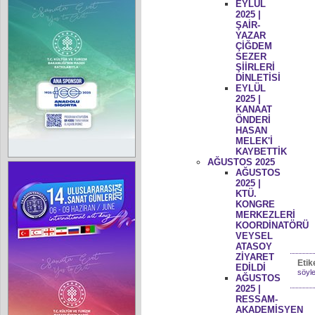
EYLÜL
2025 |
ŞAİR-
YAZAR
ÇİĞDEM
SEZER
ŞİİRLERİ
DİNLETİSİ
EYLÜL
2025 |
KANAAT
ÖNDERİ
HASAN
MELEK'İ
KAYBETTİK
AĞUSTOS 2025
AĞUSTOS
2025 |
KTÜ.
KONGRE
MERKEZLERİ
KOORDİNATÖRÜ
VEYSEL
ATASOY
ZİYARET
Etik
EDİLDİ
söyle
AĞUSTOS
2025 |
RESSAM-
AKADEMİSYEN