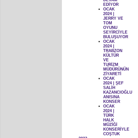
EDİYOR
OCAK
2024 |
JERRY VE
TOM
OYUNU
SEYİRCİYLE
BULUŞUYOR
OCAK
2024 |
TRABZON
KÜLTÜR
VE
TURİZM
MÜDÜRÜNÜN
ZİYARETİ
OCAK
2024 | ŞEF
SALİH
KAZANCIOĞLU
ANISINA
KONSER
OCAK
2024 |
TÜRK
HALK
MÜZİĞİ
KONSERİYLE
COŞTUK