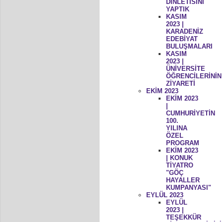
DİNLETİSİNİ
YAPTIK
KASIM
2023 |
KARADENİZ
EDEBİYAT
BULUŞMALARI
KASIM
2023 |
ÜNİVERSİTE
ÖĞRENCİLERİNİN
ZİYARETİ
EKİM 2023
EKİM 2023
|
CUMHURİYETİN
100.
YILINA
ÖZEL
PROGRAM
EKİM 2023
| KONUK
TİYATRO
"GÖÇ
HAYALLER
KUMPANYASI"
EYLÜL 2023
EYLÜL
2023 |
TEŞEKKÜR