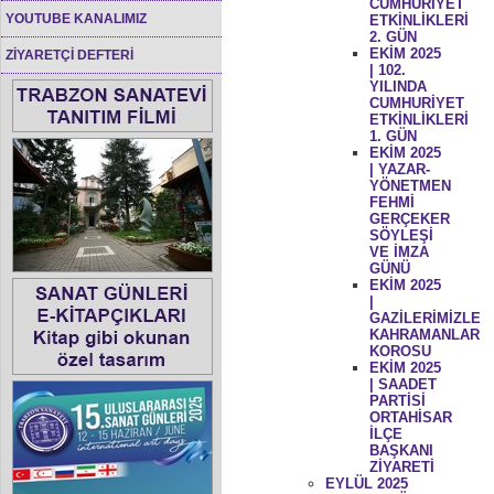
CUMHURİYET
YOUTUBE KANALIMIZ
ETKİNLİKLERİ
2. GÜN
EKİM 2025
ZİYARETÇİ DEFTERİ
| 102.
YILINDA
CUMHURİYET
ETKİNLİKLERİ
1. GÜN
EKİM 2025
| YAZAR-
YÖNETMEN
FEHMİ
GERÇEKER
SÖYLEŞİ
VE İMZA
GÜNÜ
EKİM 2025
|
GAZİLERİMİZLE
KAHRAMANLAR
KOROSU
EKİM 2025
| SAADET
PARTİSİ
ORTAHİSAR
İLÇE
BAŞKANI
ZİYARETİ
EYLÜL 2025