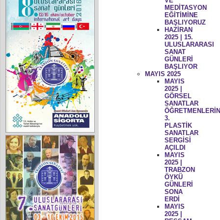
VE
MEDİTASYON
EĞİTİMİNE
BAŞLIYORUZ
HAZİRAN
2025 | 15.
ULUSLARARASI
SANAT
GÜNLERİ
BAŞLIYOR
MAYIS 2025
MAYIS
2025 |
GÖRSEL
SANATLAR
ÖĞRETMENLERİN
3.
PLASTİK
SANATLAR
SERGİSİ
AÇILDI
MAYIS
2025 |
TRABZON
ÖYKÜ
GÜNLERİ
SONA
ERDİ
MAYIS
2025 |