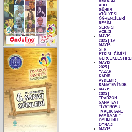
RESSAM
ABİT
GÜNER
ATÖLYESİ
ÖĞRENCİLERİ
RESİM
SERGİSİ
AÇILDI
MAYIS
2025 | 19
MAYIS
ŞİİR
ETKİNLİĞİMİZİ
GERÇEKLEŞTİRD
MAYIS
2025 |
YAZAR
KADİR
AYDEMİR
SANATEVİ'NDE
MAYIS
2025 |
TRABZON
SANATEVİ
TİYATROSU
"MALİKHANE
FAMİLYASI"
OYUNUNU
OYNADI
MAYIS