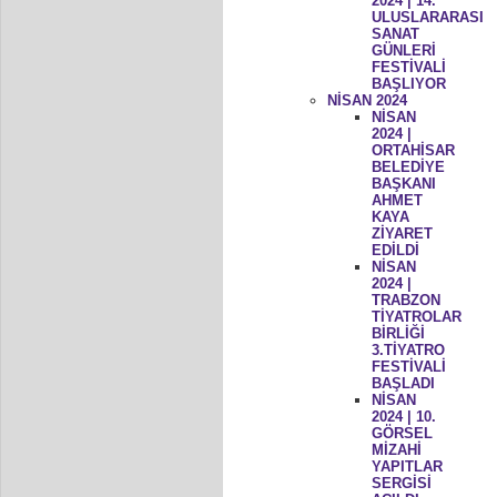
2024 | 14.
ULUSLARARASI
SANAT
GÜNLERİ
FESTİVALİ
BAŞLIYOR
NİSAN 2024
NİSAN
2024 |
ORTAHİSAR
BELEDİYE
BAŞKANI
AHMET
KAYA
ZİYARET
EDİLDİ
NİSAN
2024 |
TRABZON
TİYATROLAR
BİRLİĞİ
3.TİYATRO
FESTİVALİ
BAŞLADI
NİSAN
2024 | 10.
GÖRSEL
MİZAHİ
YAPITLAR
SERGİSİ