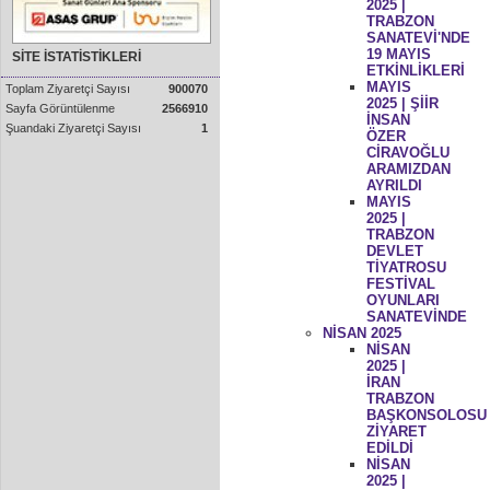
2025 |
TRABZON
SANATEVİ'NDE
19 MAYIS
SİTE İSTATİSTİKLERİ
ETKİNLİKLERİ
MAYIS
Toplam Ziyaretçi Sayısı
900070
2025 | ŞİİR
Sayfa Görüntülenme
2566910
İNSAN
Şuandaki Ziyaretçi Sayısı
1
ÖZER
CİRAVOĞLU
ARAMIZDAN
AYRILDI
MAYIS
2025 |
TRABZON
DEVLET
TİYATROSU
FESTİVAL
OYUNLARI
SANATEVİNDE
NİSAN 2025
NİSAN
2025 |
İRAN
TRABZON
BAŞKONSOLOSU
ZİYARET
EDİLDİ
NİSAN
2025 |