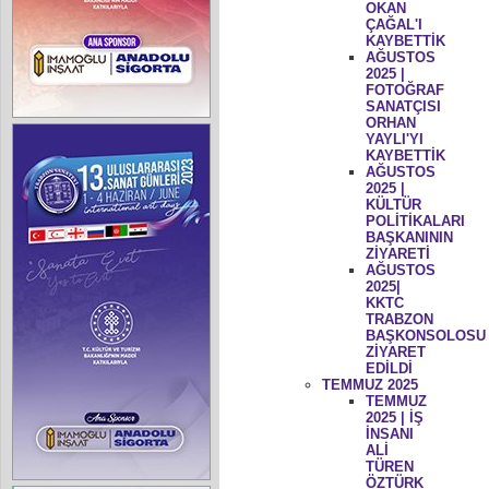
OKAN
ÇAĞAL'I
KAYBETTİK
AĞUSTOS
2025 |
FOTOĞRAF
SANATÇISI
ORHAN
YAYLI'YI
KAYBETTİK
AĞUSTOS
2025 |
KÜLTÜR
POLİTİKALARI
BAŞKANININ
ZİYARETİ
AĞUSTOS
2025|
KKTC
TRABZON
BAŞKONSOLOSU
ZİYARET
EDİLDİ
TEMMUZ 2025
TEMMUZ
2025 | İŞ
İNSANI
ALİ
TÜREN
ÖZTÜRK