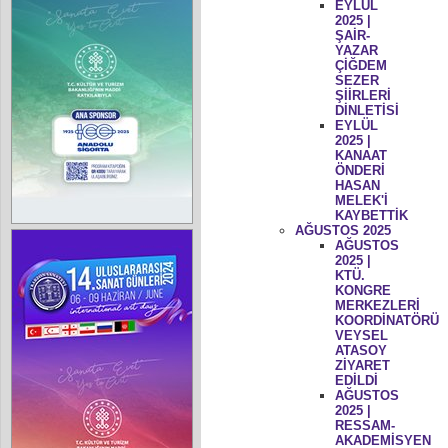
EYLÜL
2025 |
ŞAİR-
YAZAR
ÇİĞDEM
SEZER
ŞİİRLERİ
DİNLETİSİ
EYLÜL
2025 |
KANAAT
ÖNDERİ
HASAN
MELEK'İ
KAYBETTİK
AĞUSTOS 2025
AĞUSTOS
2025 |
KTÜ.
KONGRE
MERKEZLERİ
KOORDİNATÖRÜ
VEYSEL
ATASOY
ZİYARET
EDİLDİ
AĞUSTOS
2025 |
RESSAM-
AKADEMİSYEN