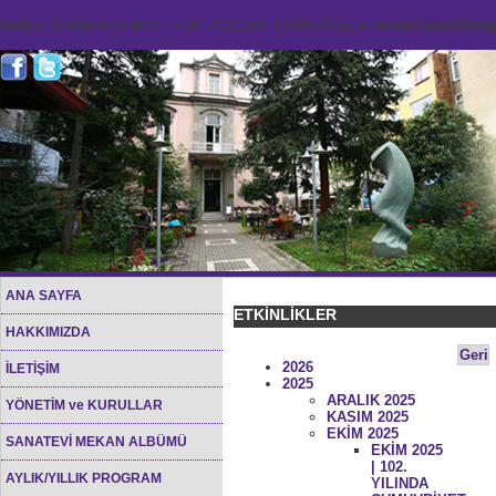
Notice
: Undefined index: HTTP_ACCEPT_LANGUAGE in
/home/sana45org/
ANA SAYFA
ETKİNLİKLER
HAKKIMIZDA
Geri
2026
İLETİŞİM
2025
ARALIK 2025
YÖNETİM ve KURULLAR
KASIM 2025
EKİM 2025
SANATEVİ MEKAN ALBÜMÜ
EKİM 2025
| 102.
AYLIK/YILLIK PROGRAM
YILINDA