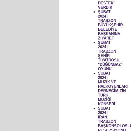
DESTEK
VERDİK
ŞUBAT
2024 |
TRABZON
BÜYÜKŞEHİR
BELEDİYE
BAŞKANINA
ZİYARET
ŞUBAT
2024 |
TRABZON
ŞEHİR
TİYATROSU
"DÜĞÜNBAZ"
OYUNU
ŞUBAT
2024 |
MÜZİK VE
HALKOYUNLARI
DERNEĞİMİZİN
TÜRK
MÜZİĞİ
KONSERİ
ŞUBAT
2024 |
İRAN
TRABZON
BAŞKONSOLOSL
RESEPSİYONU