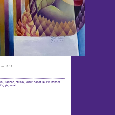
zar, 13:19
al, trabzon, etkinlik, kültür, sanat, müzik, konser,
r, şiir, vefat,