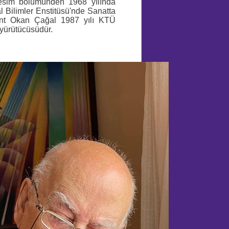
resim bölümünden 1968 yılında
 Bilimler Enstitüsü'nde Sanatta
çent Okan Çağal 1987 yılı KTÜ
yürütücüsüdür.