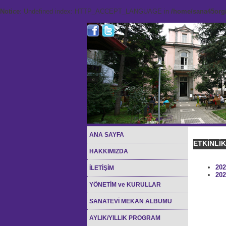
Notice
: Undefined index: HTTP_ACCEPT_LANGUAGE in
/home/sana45org/
ANA SAYFA
ETKİNLİ
HAKKIMIZDA
202
İLETİŞİM
202
YÖNETİM ve KURULLAR
SANATEVİ MEKAN ALBÜMÜ
AYLIK/YILLIK PROGRAM