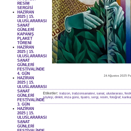
RESİM
SERGİSİ
HAZİRAN
2025 | 15.
ULUSLARARASI
SANAT
GÜNLERİ
KAPANIŞ
PLAKET
TÖRENİ
HAZİRAN
2025 | 15.
ULUSLARARASI
SANAT
GÜNLERİ
FESTİVALİNDE
4. GÜN
24 Ağustos 2025 Pa
HAZİRAN
2025 | 15.
ULUSLARARASI
SANAT
Etiketler:
trabzon, trabzonsanatevi, sanat, uluslararası, festiv
GÜNLERİ
söyleşi, dinleti, imza günü, tiyatro, sergi, resim, fotoğraf, karikatü
FESTİVALİNDE
3. GÜN
HAZİRAN
2025 | 15.
ULUSLARARASI
SANAT
GÜNLERİ
FESTİVALİNDE