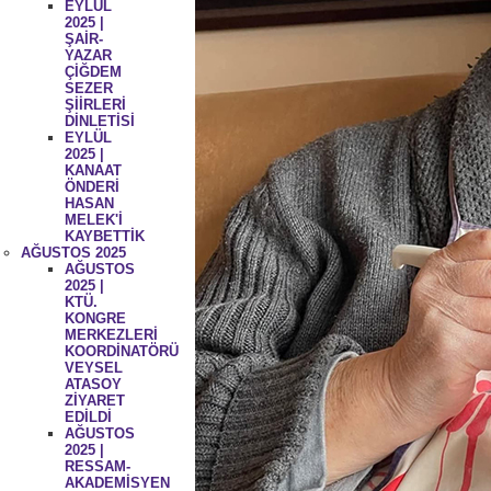
EYLÜL
2025 |
ŞAİR-
YAZAR
ÇİĞDEM
SEZER
ŞİİRLERİ
DİNLETİSİ
EYLÜL
2025 |
KANAAT
ÖNDERİ
HASAN
MELEK'İ
KAYBETTİK
AĞUSTOS 2025
AĞUSTOS
2025 |
KTÜ.
KONGRE
MERKEZLERİ
KOORDİNATÖRÜ
VEYSEL
ATASOY
ZİYARET
EDİLDİ
AĞUSTOS
2025 |
RESSAM-
AKADEMİSYEN