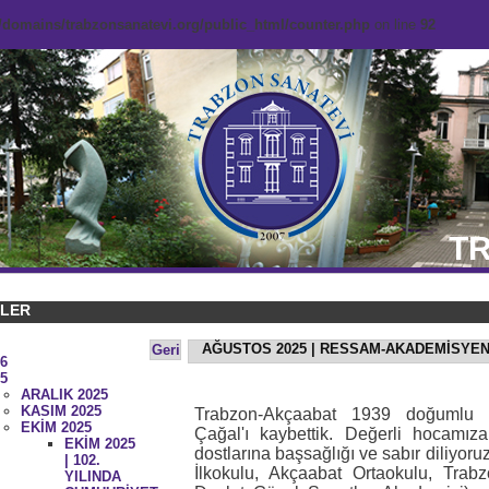
domains/trabzonsanatevi.org/public_html/counter.php
on line
92
TR
KLER
AĞUSTOS 2025 | RESSAM-AKADEMİSYEN
Geri
6
5
ARALIK 2025
KASIM 2025
Trabzon-Akçaabat 1939 doğumlu
EKİM 2025
Çağal'ı kaybettik. Değerli hocamız
EKİM 2025
dostlarına başsağlığı ve sabır diliyo
| 102.
İlkokulu, Akçaabat Ortaokulu, Trab
YILINDA