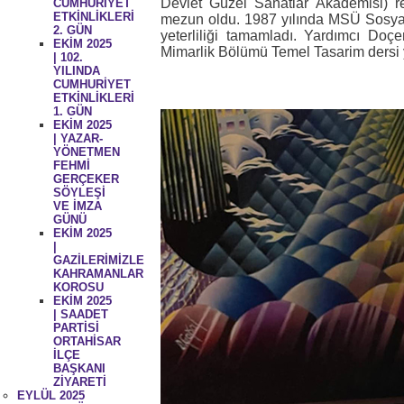
Devlet Güzel Sanatlar Akademisi) 
CUMHURİYET
ETKİNLİKLERİ
mezun oldu. 1987 yılında MSÜ Sosyal
2. GÜN
yeterliliği tamamladı. Yardımcı Do
EKİM 2025
Mimarlik Bölümü Temel Tasarim dersi 
| 102.
YILINDA
CUMHURİYET
ETKİNLİKLERİ
1. GÜN
EKİM 2025
| YAZAR-
YÖNETMEN
FEHMİ
GERÇEKER
SÖYLEŞİ
VE İMZA
GÜNÜ
EKİM 2025
|
GAZİLERİMİZLE
KAHRAMANLAR
KOROSU
EKİM 2025
| SAADET
PARTİSİ
ORTAHİSAR
İLÇE
BAŞKANI
ZİYARETİ
EYLÜL 2025