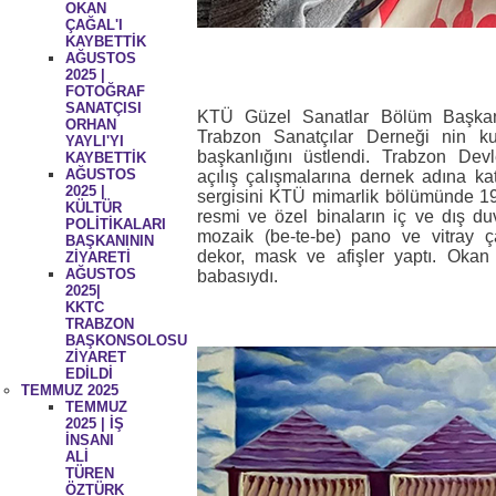
OKAN
ÇAĞAL'I
KAYBETTİK
AĞUSTOS
2025 |
FOTOĞRAF
SANATÇISI
KTÜ Güzel Sanatlar Bölüm Başkan
ORHAN
Trabzon Sanatçılar Derneği nin kur
YAYLI'YI
başkanlığını üstlendi. Trabzon Devl
KAYBETTİK
AĞUSTOS
açılış çalışmalarına dernek adına katı
2025 |
sergisini KTÜ mimarlik bölümünde 19
KÜLTÜR
resmi ve özel binaların iç ve dış duva
POLİTİKALARI
mozaik (be-te-be) pano ve vitray çal
BAŞKANININ
dekor, mask ve afişler yaptı. Oka
ZİYARETİ
AĞUSTOS
babasıydı.
2025|
KKTC
TRABZON
BAŞKONSOLOSU
ZİYARET
EDİLDİ
TEMMUZ 2025
TEMMUZ
2025 | İŞ
İNSANI
ALİ
TÜREN
ÖZTÜRK