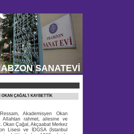
ABZON SANATEVİ
 OKAN ÇAĞAL'I KAYBETTİK
 Ressam, Akademisyen Okan
a Allahtan rahmet, ailesine ve
ruz. Okan Çağal, Akçaabat Merkez
zon Lisesi ve İDGSA (İstanbul