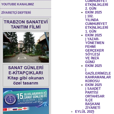
CUMHURİYET
YOUTUBE KANALIMIZ
ETKİNLİKLERİ
2. GÜN
EKİM 2025
ZİYARETÇİ DEFTERİ
| 102.
YILINDA
CUMHURİYET
ETKİNLİKLERİ
1. GÜN
EKİM 2025
| YAZAR-
YÖNETMEN
FEHMİ
GERÇEKER
SÖYLEŞİ
VE İMZA
GÜNÜ
EKİM 2025
|
GAZİLERİMİZLE
KAHRAMANLAR
KOROSU
EKİM 2025
| SAADET
PARTİSİ
ORTAHİSAR
İLÇE
BAŞKANI
ZİYARETİ
EYLÜL 2025