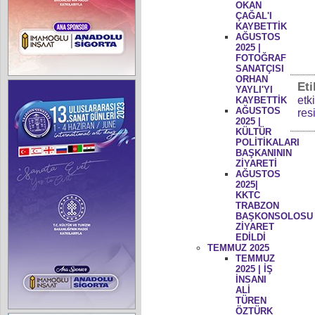
OKAN
ÇAĞAL'I
KAYBETTİK
AĞUSTOS
2025 |
FOTOĞRAF
SANATÇISI
ORHAN
Eti
YAYLI'YI
etk
KAYBETTİK
AĞUSTOS
res
2025 |
KÜLTÜR
POLİTİKALARI
BAŞKANININ
ZİYARETİ
AĞUSTOS
2025|
KKTC
TRABZON
BAŞKONSOLOSU
ZİYARET
EDİLDİ
TEMMUZ 2025
TEMMUZ
2025 | İŞ
İNSANI
ALİ
TÜREN
ÖZTÜRK