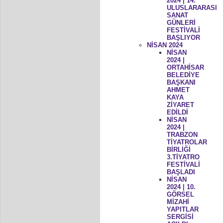
2024 | 14.
ULUSLARARASI
SANAT
GÜNLERİ
FESTİVALİ
BAŞLIYOR
NİSAN 2024
NİSAN
2024 |
ORTAHİSAR
BELEDİYE
BAŞKANI
AHMET
KAYA
ZİYARET
EDİLDİ
NİSAN
2024 |
TRABZON
TİYATROLAR
BİRLİĞİ
3.TİYATRO
FESTİVALİ
BAŞLADI
NİSAN
2024 | 10.
GÖRSEL
MİZAHİ
YAPITLAR
SERGİSİ