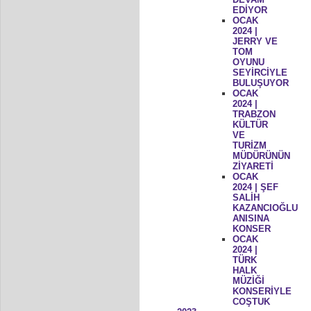
EDİYOR
OCAK
2024 |
JERRY VE
TOM
OYUNU
SEYİRCİYLE
BULUŞUYOR
OCAK
2024 |
TRABZON
KÜLTÜR
VE
TURİZM
MÜDÜRÜNÜN
ZİYARETİ
OCAK
2024 | ŞEF
SALİH
KAZANCIOĞLU
ANISINA
KONSER
OCAK
2024 |
TÜRK
HALK
MÜZİĞİ
KONSERİYLE
COŞTUK