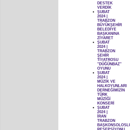
DESTEK
VERDİK
ŞUBAT
2024 |
TRABZON
BÜYÜKŞEHİR
BELEDİYE
BAŞKANINA
ZİYARET
ŞUBAT
2024 |
TRABZON
ŞEHİR
TİYATROSU
"DÜĞÜNBAZ"
OYUNU
ŞUBAT
2024 |
MÜZİK VE
HALKOYUNLARI
DERNEĞİMİZİN
TÜRK
MÜZİĞİ
KONSERİ
ŞUBAT
2024 |
İRAN
TRABZON
BAŞKONSOLOSL
RESEPSİYONU