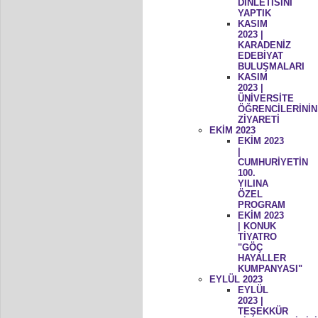
DİNLETİSİNİ
YAPTIK
KASIM
2023 |
KARADENİZ
EDEBİYAT
BULUŞMALARI
KASIM
2023 |
ÜNİVERSİTE
ÖĞRENCİLERİNİN
ZİYARETİ
EKİM 2023
EKİM 2023
|
CUMHURİYETİN
100.
YILINA
ÖZEL
PROGRAM
EKİM 2023
| KONUK
TİYATRO
"GÖÇ
HAYALLER
KUMPANYASI"
EYLÜL 2023
EYLÜL
2023 |
TEŞEKKÜR