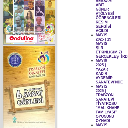
RESSAM
ABİT
GÜNER
ATÖLYESİ
ÖĞRENCİLERİ
RESİM
SERGİSİ
AÇILDI
MAYIS
2025 | 19
MAYIS
ŞİİR
ETKİNLİĞİMİZİ
GERÇEKLEŞTİRD
MAYIS
2025 |
YAZAR
KADİR
AYDEMİR
SANATEVİ'NDE
MAYIS
2025 |
TRABZON
SANATEVİ
TİYATROSU
"MALİKHANE
FAMİLYASI"
OYUNUNU
OYNADI
MAYIS