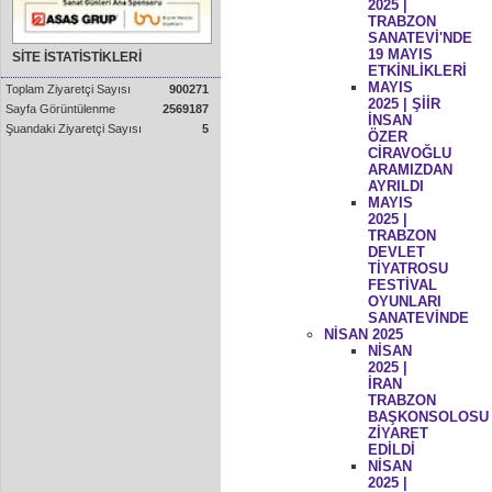
2025 |
TRABZON
SANATEVİ'NDE
19 MAYIS
SİTE İSTATİSTİKLERİ
ETKİNLİKLERİ
MAYIS
Toplam Ziyaretçi Sayısı
900271
2025 | ŞİİR
Sayfa Görüntülenme
2569187
İNSAN
Şuandaki Ziyaretçi Sayısı
5
ÖZER
CİRAVOĞLU
ARAMIZDAN
AYRILDI
MAYIS
2025 |
TRABZON
DEVLET
TİYATROSU
FESTİVAL
OYUNLARI
SANATEVİNDE
NİSAN 2025
NİSAN
2025 |
İRAN
TRABZON
BAŞKONSOLOSU
ZİYARET
EDİLDİ
NİSAN
2025 |