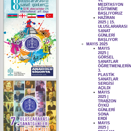
VE
MEDİTASYON
EĞİTİMİNE
BAŞLIYORUZ
HAZİRAN
2025 | 15.
ULUSLARARASI
SANAT
GÜNLERİ
BAŞLIYOR
MAYIS 2025
MAYIS
2025 |
GÖRSEL
SANATLAR
ÖĞRETMENLERİN
3.
PLASTİK
SANATLAR
SERGİSİ
AÇILDI
MAYIS
2025 |
TRABZON
ÖYKÜ
GÜNLERİ
SONA
ERDİ
MAYIS
2025 |