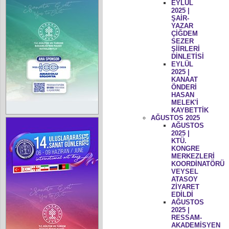
EYLÜL
2025 |
ŞAİR-
YAZAR
ÇİĞDEM
SEZER
ŞİİRLERİ
DİNLETİSİ
EYLÜL
2025 |
KANAAT
ÖNDERİ
HASAN
MELEK'İ
KAYBETTİK
AĞUSTOS 2025
AĞUSTOS
2025 |
KTÜ.
KONGRE
MERKEZLERİ
KOORDİNATÖRÜ
VEYSEL
ATASOY
ZİYARET
EDİLDİ
AĞUSTOS
2025 |
RESSAM-
AKADEMİSYEN