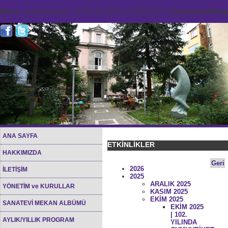
Notice
: Undefined index: HTTP_ACCEPT_LANGUAGE in
/home/sana45org/
ANA SAYFA
ETKİNLİKLER
HAKKIMIZDA
Geri
2026
İLETİŞİM
2025
ARALIK 2025
YÖNETİM ve KURULLAR
KASIM 2025
EKİM 2025
SANATEVİ MEKAN ALBÜMÜ
EKİM 2025
| 102.
AYLIK/YILLIK PROGRAM
YILINDA