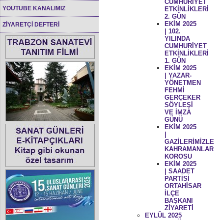
CUMHURİYET
YOUTUBE KANALIMIZ
ETKİNLİKLERİ
2. GÜN
EKİM 2025
ZİYARETÇİ DEFTERİ
| 102.
YILINDA
CUMHURİYET
ETKİNLİKLERİ
1. GÜN
EKİM 2025
| YAZAR-
YÖNETMEN
FEHMİ
GERÇEKER
SÖYLEŞİ
VE İMZA
GÜNÜ
EKİM 2025
|
GAZİLERİMİZLE
KAHRAMANLAR
KOROSU
EKİM 2025
| SAADET
PARTİSİ
ORTAHİSAR
İLÇE
BAŞKANI
ZİYARETİ
EYLÜL 2025