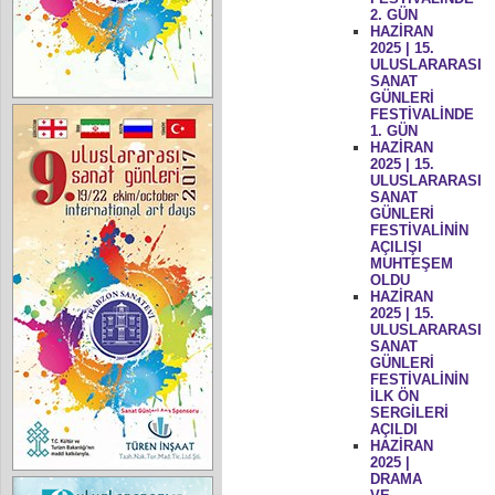
2. GÜN
HAZİRAN
2025 | 15.
ULUSLARARASI
SANAT
GÜNLERİ
FESTİVALİNDE
1. GÜN
HAZİRAN
2025 | 15.
ULUSLARARASI
SANAT
GÜNLERİ
FESTİVALİNİN
AÇILIŞI
MUHTEŞEM
OLDU
HAZİRAN
2025 | 15.
ULUSLARARASI
SANAT
GÜNLERİ
FESTİVALİNİN
İLK ÖN
SERGİLERİ
AÇILDI
HAZİRAN
2025 |
DRAMA