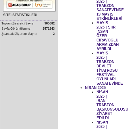
2025 |
TRABZON
SANATEVİ'NDE
19 MAYIS
SİTE İSTATİSTİKLERİ
ETKİNLİKLERİ
MAYIS
Toplam Ziyaretçi Sayısı
900682
2025 | ŞİİR
Sayfa Görüntülenme
2571843
İNSAN
Şuandaki Ziyaretçi Sayısı
2
ÖZER
CİRAVOĞLU
ARAMIZDAN
AYRILDI
MAYIS
2025 |
TRABZON
DEVLET
TİYATROSU
FESTİVAL
OYUNLARI
SANATEVİNDE
NİSAN 2025
NİSAN
2025 |
İRAN
TRABZON
BAŞKONSOLOSU
ZİYARET
EDİLDİ
NİSAN
2025 |