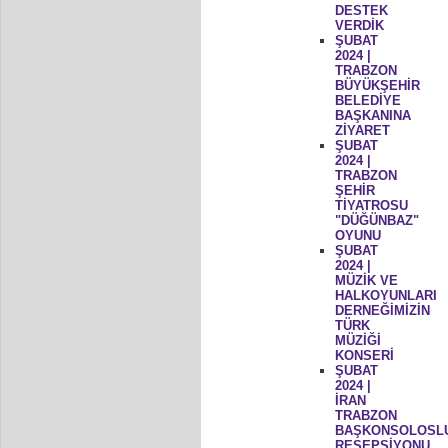
DESTEK
VERDİK
ŞUBAT
2024 |
TRABZON
BÜYÜKŞEHİR
BELEDİYE
BAŞKANINA
ZİYARET
ŞUBAT
2024 |
TRABZON
ŞEHİR
TİYATROSU
"DÜĞÜNBAZ"
OYUNU
ŞUBAT
2024 |
MÜZİK VE
HALKOYUNLARI
DERNEĞİMİZİN
TÜRK
MÜZİĞİ
KONSERİ
ŞUBAT
2024 |
İRAN
TRABZON
BAŞKONSOLOSL
RESEPSİYONU