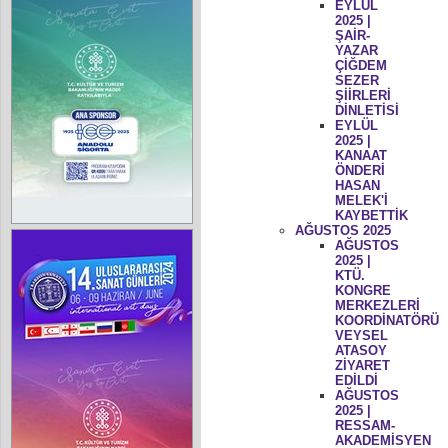
EYLÜL
2025 |
ŞAİR-
YAZAR
ÇİĞDEM
SEZER
ŞİİRLERİ
DİNLETİSİ
EYLÜL
2025 |
KANAAT
ÖNDERİ
HASAN
MELEK'İ
KAYBETTİK
AĞUSTOS 2025
AĞUSTOS
2025 |
KTÜ.
KONGRE
MERKEZLERİ
KOORDİNATÖRÜ
VEYSEL
ATASOY
ZİYARET
EDİLDİ
AĞUSTOS
2025 |
RESSAM-
AKADEMİSYEN