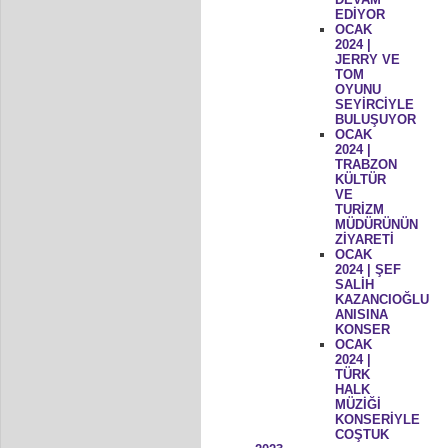
EDİYOR
OCAK
2024 |
JERRY VE
TOM
OYUNU
SEYİRCİYLE
BULUŞUYOR
OCAK
2024 |
TRABZON
KÜLTÜR
VE
TURİZM
MÜDÜRÜNÜN
ZİYARETİ
OCAK
2024 | ŞEF
SALİH
KAZANCIOĞLU
ANISINA
KONSER
OCAK
2024 |
TÜRK
HALK
MÜZİĞİ
KONSERİYLE
COŞTUK