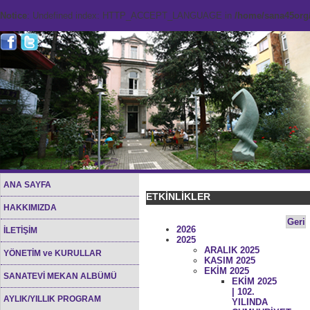
Notice
: Undefined index: HTTP_ACCEPT_LANGUAGE in
/home/sana45org/
ANA SAYFA
ETKİNLİKLER
HAKKIMIZDA
Geri
2026
İLETİŞİM
2025
ARALIK 2025
YÖNETİM ve KURULLAR
KASIM 2025
EKİM 2025
SANATEVİ MEKAN ALBÜMÜ
EKİM 2025
| 102.
AYLIK/YILLIK PROGRAM
YILINDA