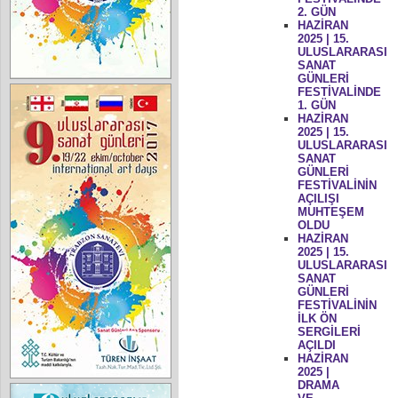
2. GÜN
HAZİRAN
2025 | 15.
ULUSLARARASI
SANAT
GÜNLERİ
FESTİVALİNDE
1. GÜN
HAZİRAN
2025 | 15.
ULUSLARARASI
SANAT
GÜNLERİ
FESTİVALİNİN
AÇILIŞI
MUHTEŞEM
OLDU
HAZİRAN
2025 | 15.
ULUSLARARASI
SANAT
GÜNLERİ
FESTİVALİNİN
İLK ÖN
SERGİLERİ
AÇILDI
HAZİRAN
2025 |
DRAMA