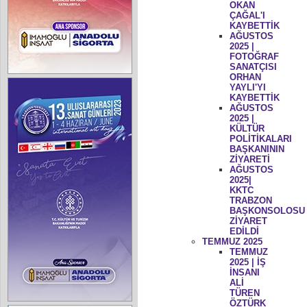
OKAN
ÇAĞAL'I
KAYBETTİK
AĞUSTOS
2025 |
FOTOĞRAF
SANATÇISI
ORHAN
YAYLI'YI
KAYBETTİK
AĞUSTOS
2025 |
KÜLTÜR
POLİTİKALARI
BAŞKANININ
ZİYARETİ
AĞUSTOS
2025|
KKTC
TRABZON
BAŞKONSOLOSU
ZİYARET
EDİLDİ
TEMMUZ 2025
TEMMUZ
2025 | İŞ
İNSANI
ALİ
TÜREN
ÖZTÜRK