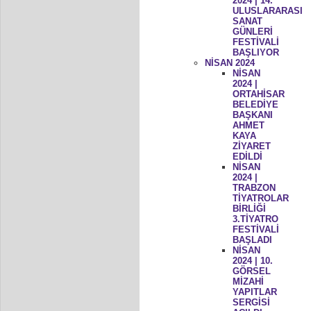
2024 | 14.
ULUSLARARASI
SANAT
GÜNLERİ
FESTİVALİ
BAŞLIYOR
NİSAN 2024
NİSAN
2024 |
ORTAHİSAR
BELEDİYE
BAŞKANI
AHMET
KAYA
ZİYARET
EDİLDİ
NİSAN
2024 |
TRABZON
TİYATROLAR
BİRLİĞİ
3.TİYATRO
FESTİVALİ
BAŞLADI
NİSAN
2024 | 10.
GÖRSEL
MİZAHİ
YAPITLAR
SERGİSİ