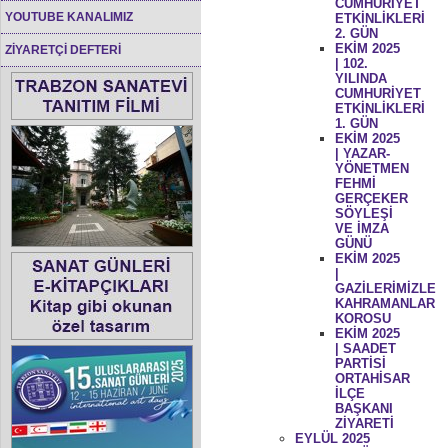
CUMHURİYET
YOUTUBE KANALIMIZ
ETKİNLİKLERİ
2. GÜN
EKİM 2025
ZİYARETÇİ DEFTERİ
| 102.
YILINDA
CUMHURİYET
ETKİNLİKLERİ
1. GÜN
EKİM 2025
| YAZAR-
YÖNETMEN
FEHMİ
GERÇEKER
SÖYLEŞİ
VE İMZA
GÜNÜ
EKİM 2025
|
GAZİLERİMİZLE
KAHRAMANLAR
KOROSU
EKİM 2025
| SAADET
PARTİSİ
ORTAHİSAR
İLÇE
BAŞKANI
ZİYARETİ
EYLÜL 2025