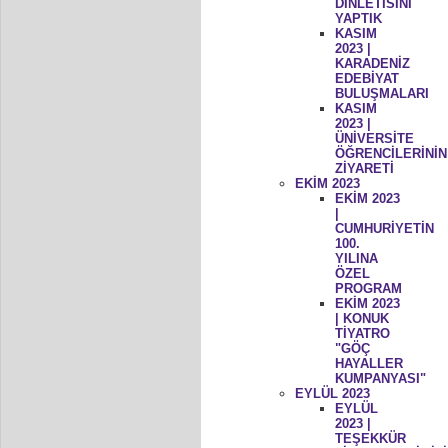
DİNLETİSİNİ
YAPTIK
KASIM
2023 |
KARADENİZ
EDEBİYAT
BULUŞMALARI
KASIM
2023 |
ÜNİVERSİTE
ÖĞRENCİLERİNİN
ZİYARETİ
EKİM 2023
EKİM 2023
|
CUMHURİYETİN
100.
YILINA
ÖZEL
PROGRAM
EKİM 2023
| KONUK
TİYATRO
"GÖÇ
HAYALLER
KUMPANYASI"
EYLÜL 2023
EYLÜL
2023 |
TEŞEKKÜR