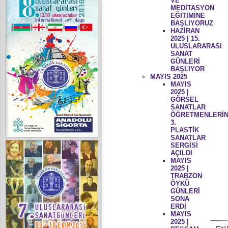
VE
MEDİTASYON
EĞİTİMİNE
BAŞLIYORUZ
HAZİRAN
2025 | 15.
ULUSLARARASI
SANAT
GÜNLERİ
BAŞLIYOR
MAYIS 2025
MAYIS
2025 |
GÖRSEL
SANATLAR
ÖĞRETMENLERİN
3.
PLASTİK
SANATLAR
SERGİSİ
AÇILDI
MAYIS
2025 |
TRABZON
ÖYKÜ
GÜNLERİ
SONA
ERDİ
MAYIS
2025 |