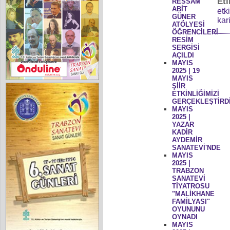
Eti
RESSAM
ABİT
etk
GÜNER
kar
ATÖLYESİ
ÖĞRENCİLERİ
RESİM
SERGİSİ
AÇILDI
MAYIS
2025 | 19
MAYIS
ŞİİR
ETKİNLİĞİMİZİ
GERÇEKLEŞTİRD
MAYIS
2025 |
YAZAR
KADİR
AYDEMİR
SANATEVİ'NDE
MAYIS
2025 |
TRABZON
SANATEVİ
TİYATROSU
"MALİKHANE
FAMİLYASI"
OYUNUNU
OYNADI
MAYIS