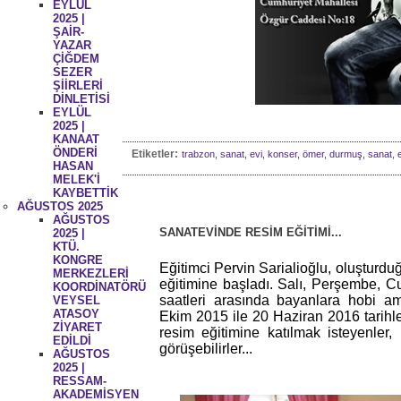
EYLÜL
2025 |
ŞAİR-
YAZAR
ÇİĞDEM
SEZER
ŞİİRLERİ
DİNLETİSİ
EYLÜL
2025 |
KANAAT
ÖNDERİ
Etiketler:
trabzon, sanat, evi, konser, ömer, durmuş, sanat, et
HASAN
MELEK'İ
KAYBETTİK
AĞUSTOS 2025
AĞUSTOS
SANATEVİNDE RESİM EĞİTİMİ...
2025 |
KTÜ.
KONGRE
Eğitimci Pervin Sarialioğlu, oluşturduğ
MERKEZLERİ
eğitimine başladı. Salı, Perşembe, Cu
KOORDİNATÖRÜ
saatleri arasında bayanlara hobi ama
VEYSEL
ATASOY
Ekim 2015 ile 20 Haziran 2016 tarih
ZİYARET
resim eğitimine katılmak isteyenler, 
EDİLDİ
görüşebilirler...
AĞUSTOS
2025 |
RESSAM-
AKADEMİSYEN