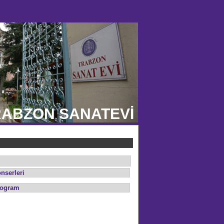
ABZON SANATEVİ
nserleri
rogram