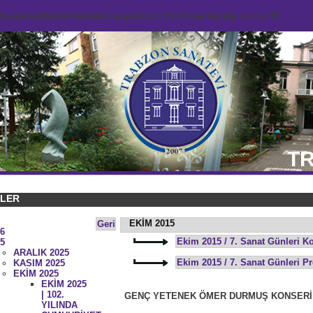
domains/trabzonsanatevi.org/public_html/counter.php
on line
92
TR
KLER
EKİM 2015
Geri
6
Ekim 2015 / 7. Sanat Günleri Ko
5
ARALIK 2025
Ekim 2015 / 7. Sanat Günleri P
KASIM 2025
EKİM 2025
EKİM 2025
| 102.
GENÇ YETENEK ÖMER DURMUŞ KONSERİ
YILINDA