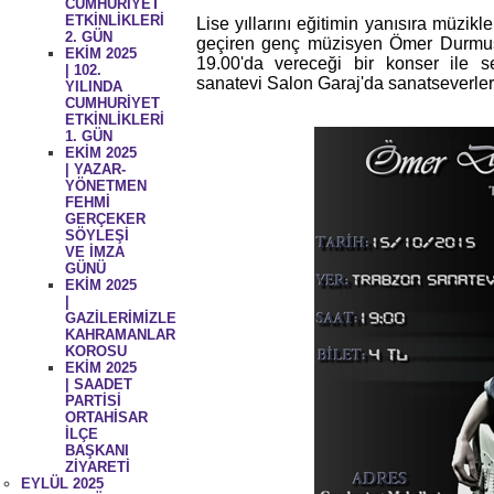
CUMHURİYET
ETKİNLİKLERİ
Lise yıllarını eğitimin yanısıra müzikl
2. GÜN
geçiren genç müzisyen Ömer Durmuş
EKİM 2025
19.00'da vereceği bir konser ile s
| 102.
sanatevi Salon Garaj'da sanatseverleri
YILINDA
CUMHURİYET
ETKİNLİKLERİ
1. GÜN
EKİM 2025
| YAZAR-
YÖNETMEN
FEHMİ
GERÇEKER
SÖYLEŞİ
VE İMZA
GÜNÜ
EKİM 2025
|
GAZİLERİMİZLE
KAHRAMANLAR
KOROSU
EKİM 2025
| SAADET
PARTİSİ
ORTAHİSAR
İLÇE
BAŞKANI
ZİYARETİ
EYLÜL 2025