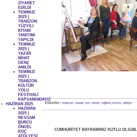
ZİYARET
EDİLDİ
TEMMUZ
2025 |
TRABZON
YÜZYILI
KİTABI
TANITIMI
YAPILDI
TEMMUZ
2025 |
YAZAR
NİHAT
GENÇ
ANILDI
TEMMUZ
2025 |
TRABZON
KÜLTÜR
YOLU
FESTİVALİ
KAPSAMINDAYIZ
Etiketler:
trabzon, sanat, evi, resim, eğitimi, kursu, atölye
HAZİRAN 2025
HAZİRAN
2025 |
RESSAM
BURCU
ÖNCEL
CUMHURİYET BAYRAMINIZ KUTLU OLSUN.
KOÇ
ATÖLYESİ