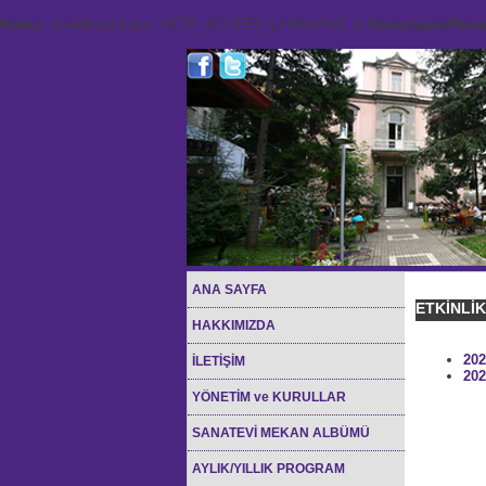
Notice
: Undefined index: HTTP_ACCEPT_LANGUAGE in
/home/sana45org/
ANA SAYFA
ETKİNLİ
HAKKIMIZDA
202
İLETİŞİM
202
YÖNETİM ve KURULLAR
SANATEVİ MEKAN ALBÜMÜ
AYLIK/YILLIK PROGRAM