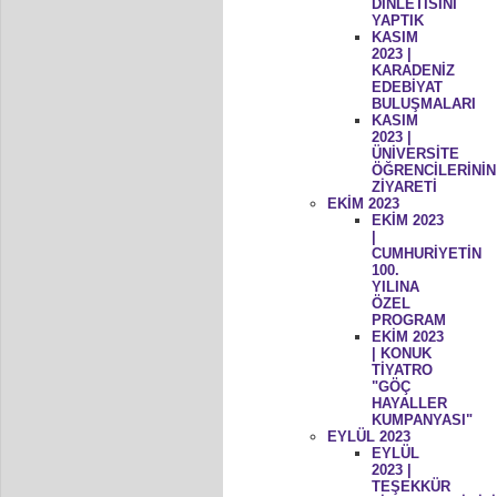
DİNLETİSİNİ
YAPTIK
KASIM
2023 |
KARADENİZ
EDEBİYAT
BULUŞMALARI
KASIM
2023 |
ÜNİVERSİTE
ÖĞRENCİLERİNİN
ZİYARETİ
EKİM 2023
EKİM 2023
|
CUMHURİYETİN
100.
YILINA
ÖZEL
PROGRAM
EKİM 2023
| KONUK
TİYATRO
"GÖÇ
HAYALLER
KUMPANYASI"
EYLÜL 2023
EYLÜL
2023 |
TEŞEKKÜR