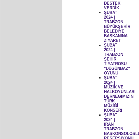
DESTEK
VERDİK
ŞUBAT
2024 |
TRABZON
BÜYÜKŞEHİR
BELEDİYE
BAŞKANINA
ZİYARET
ŞUBAT
2024 |
TRABZON
ŞEHİR
TİYATROSU
"DÜĞÜNBAZ"
OYUNU
ŞUBAT
2024 |
MÜZİK VE
HALKOYUNLARI
DERNEĞİMİZİN
TÜRK
MÜZİĞİ
KONSERİ
ŞUBAT
2024 |
İRAN
TRABZON
BAŞKONSOLOSL
RESEPSİYONU