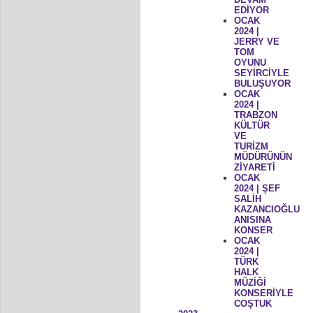
EDİYOR
OCAK
2024 |
JERRY VE
TOM
OYUNU
SEYİRCİYLE
BULUŞUYOR
OCAK
2024 |
TRABZON
KÜLTÜR
VE
TURİZM
MÜDÜRÜNÜN
ZİYARETİ
OCAK
2024 | ŞEF
SALİH
KAZANCIOĞLU
ANISINA
KONSER
OCAK
2024 |
TÜRK
HALK
MÜZİĞİ
KONSERİYLE
COŞTUK