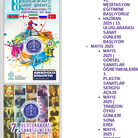
VE
MEDİTASYON
EĞİTİMİNE
BAŞLIYORUZ
HAZİRAN
2025 | 15.
ULUSLARARASI
SANAT
GÜNLERİ
BAŞLIYOR
MAYIS 2025
MAYIS
2025 |
GÖRSEL
SANATLAR
ÖĞRETMENLERİN
3.
PLASTİK
SANATLAR
SERGİSİ
AÇILDI
MAYIS
2025 |
TRABZON
ÖYKÜ
GÜNLERİ
SONA
ERDİ
MAYIS
2025 |