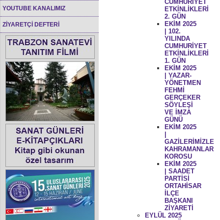
CUMHURİYET
YOUTUBE KANALIMIZ
ETKİNLİKLERİ
2. GÜN
EKİM 2025
ZİYARETÇİ DEFTERİ
| 102.
YILINDA
CUMHURİYET
ETKİNLİKLERİ
1. GÜN
EKİM 2025
| YAZAR-
YÖNETMEN
FEHMİ
GERÇEKER
SÖYLEŞİ
VE İMZA
GÜNÜ
EKİM 2025
|
GAZİLERİMİZLE
KAHRAMANLAR
KOROSU
EKİM 2025
| SAADET
PARTİSİ
ORTAHİSAR
İLÇE
BAŞKANI
ZİYARETİ
EYLÜL 2025