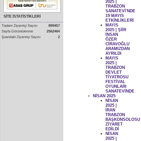
2025 |
TRABZON
SANATEVİ'NDE
19 MAYIS
SİTE İSTATİSTİKLERİ
ETKİNLİKLERİ
MAYIS
Toplam Ziyaretçi Sayısı
899457
2025 | ŞİİR
Sayfa Görüntülenme
2562464
İNSAN
Şuandaki Ziyaretçi Sayısı
2
ÖZER
CİRAVOĞLU
ARAMIZDAN
AYRILDI
MAYIS
2025 |
TRABZON
DEVLET
TİYATROSU
FESTİVAL
OYUNLARI
SANATEVİNDE
NİSAN 2025
NİSAN
2025 |
İRAN
TRABZON
BAŞKONSOLOSU
ZİYARET
EDİLDİ
NİSAN
2025 |