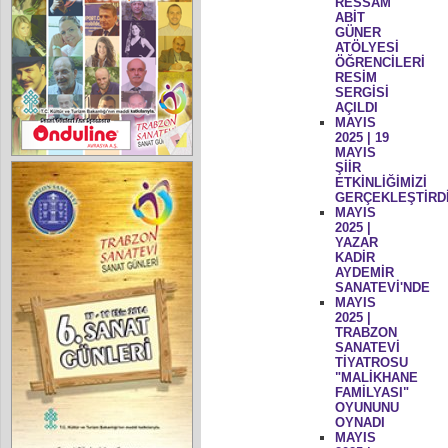
RESSAM
ABİT
GÜNER
ATÖLYESİ
ÖĞRENCİLERİ
RESİM
SERGİSİ
AÇILDI
MAYIS
2025 | 19
MAYIS
ŞİİR
ETKİNLİĞİMİZİ
GERÇEKLEŞTİRD
MAYIS
2025 |
YAZAR
KADİR
AYDEMİR
SANATEVİ'NDE
MAYIS
2025 |
TRABZON
SANATEVİ
TİYATROSU
"MALİKHANE
FAMİLYASI"
OYUNUNU
OYNADI
MAYIS