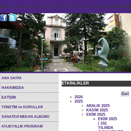
Notice
: Undefined index: HTTP_ACCEPT_LANGUAGE in
/home/sana45org/
ANA SAYFA
ETKİNLİKLER
HAKKIMIZDA
Geri
2026
İLETİŞİM
2025
ARALIK 2025
YÖNETİM ve KURULLAR
KASIM 2025
EKİM 2025
SANATEVİ MEKAN ALBÜMÜ
EKİM 2025
| 102.
AYLIK/YILLIK PROGRAM
YILINDA