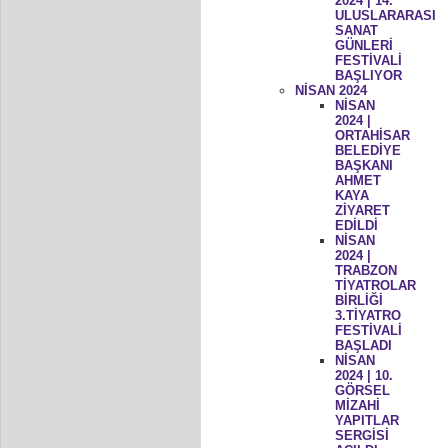
2024 | 14.
ULUSLARARASI
SANAT
GÜNLERİ
FESTİVALİ
BAŞLIYOR
NİSAN 2024
NİSAN
2024 |
ORTAHİSAR
BELEDİYE
BAŞKANI
AHMET
KAYA
ZİYARET
EDİLDİ
NİSAN
2024 |
TRABZON
TİYATROLAR
BİRLİĞİ
3.TİYATRO
FESTİVALİ
BAŞLADI
NİSAN
2024 | 10.
GÖRSEL
MİZAHİ
YAPITLAR
SERGİSİ