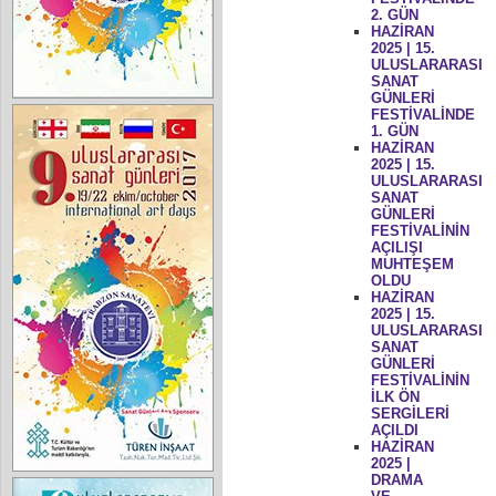
2. GÜN
HAZİRAN
2025 | 15.
ULUSLARARASI
SANAT
GÜNLERİ
FESTİVALİNDE
1. GÜN
HAZİRAN
2025 | 15.
ULUSLARARASI
SANAT
GÜNLERİ
FESTİVALİNİN
AÇILIŞI
MUHTEŞEM
OLDU
HAZİRAN
2025 | 15.
ULUSLARARASI
SANAT
GÜNLERİ
FESTİVALİNİN
İLK ÖN
SERGİLERİ
AÇILDI
HAZİRAN
2025 |
DRAMA