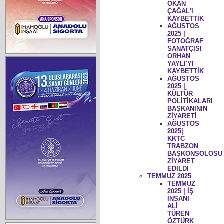
OKAN
ÇAĞAL'I
KAYBETTİK
AĞUSTOS
2025 |
FOTOĞRAF
SANATÇISI
ORHAN
YAYLI'YI
KAYBETTİK
AĞUSTOS
2025 |
KÜLTÜR
POLİTİKALARI
BAŞKANININ
ZİYARETİ
AĞUSTOS
2025|
KKTC
TRABZON
BAŞKONSOLOSU
ZİYARET
EDİLDİ
TEMMUZ 2025
TEMMUZ
2025 | İŞ
İNSANI
ALİ
TÜREN
ÖZTÜRK