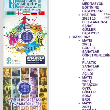
VE
MEDİTASYON
EĞİTİMİNE
BAŞLIYORUZ
Etik
HAZİRAN
güldü
2025 | 15.
ULUSLARARASI
SANAT
GÜNLERİ
BAŞLIYOR
MAYIS 2025
MAYIS
2025 |
GÖRSEL
SANATLAR
ÖĞRETMENLERİN
3.
PLASTİK
SANATLAR
SERGİSİ
AÇILDI
MAYIS
2025 |
TRABZON
ÖYKÜ
GÜNLERİ
SONA
ERDİ
MAYIS
2025 |