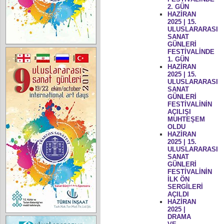
2. GÜN
HAZİRAN
2025 | 15.
ULUSLARARASI
SANAT
GÜNLERİ
FESTİVALİNDE
1. GÜN
HAZİRAN
2025 | 15.
ULUSLARARASI
SANAT
GÜNLERİ
FESTİVALİNİN
AÇILIŞI
MUHTEŞEM
OLDU
HAZİRAN
2025 | 15.
ULUSLARARASI
SANAT
GÜNLERİ
FESTİVALİNİN
İLK ÖN
SERGİLERİ
AÇILDI
HAZİRAN
2025 |
DRAMA