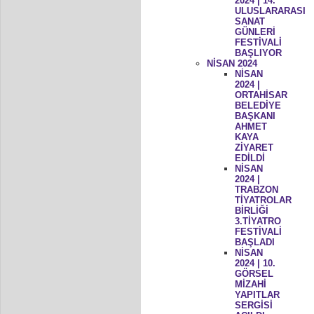
2024 | 14.
ULUSLARARASI
SANAT
GÜNLERİ
FESTİVALİ
BAŞLIYOR
NİSAN 2024
NİSAN
2024 |
ORTAHİSAR
BELEDİYE
BAŞKANI
AHMET
KAYA
ZİYARET
EDİLDİ
NİSAN
2024 |
TRABZON
TİYATROLAR
BİRLİĞİ
3.TİYATRO
FESTİVALİ
BAŞLADI
NİSAN
2024 | 10.
GÖRSEL
MİZAHİ
YAPITLAR
SERGİSİ