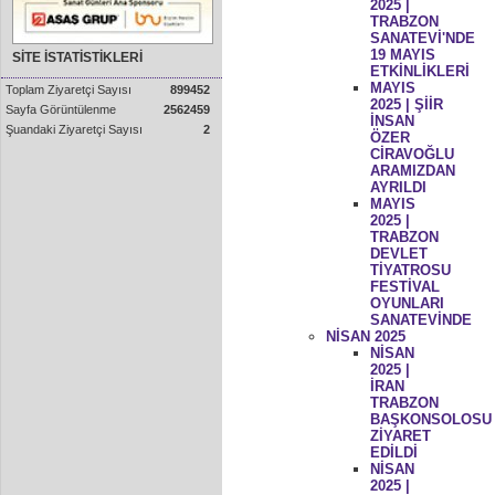
2025 |
TRABZON
SANATEVİ'NDE
19 MAYIS
SİTE İSTATİSTİKLERİ
ETKİNLİKLERİ
MAYIS
Toplam Ziyaretçi Sayısı
899452
2025 | ŞİİR
Sayfa Görüntülenme
2562459
İNSAN
Şuandaki Ziyaretçi Sayısı
2
ÖZER
CİRAVOĞLU
ARAMIZDAN
AYRILDI
MAYIS
2025 |
TRABZON
DEVLET
TİYATROSU
FESTİVAL
OYUNLARI
SANATEVİNDE
NİSAN 2025
NİSAN
2025 |
İRAN
TRABZON
BAŞKONSOLOSU
ZİYARET
EDİLDİ
NİSAN
2025 |