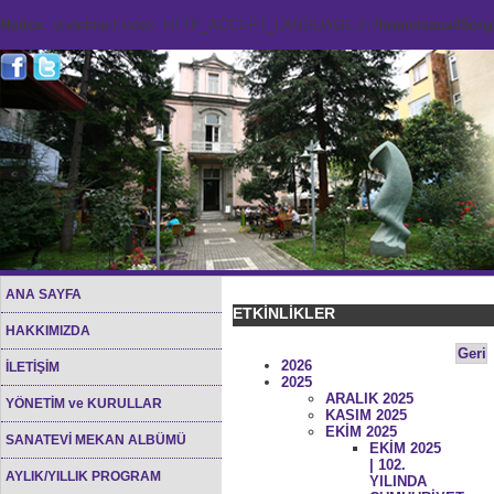
Notice
: Undefined index: HTTP_ACCEPT_LANGUAGE in
/home/sana45org/
ANA SAYFA
ETKİNLİKLER
HAKKIMIZDA
Geri
2026
İLETİŞİM
2025
ARALIK 2025
YÖNETİM ve KURULLAR
KASIM 2025
EKİM 2025
SANATEVİ MEKAN ALBÜMÜ
EKİM 2025
| 102.
AYLIK/YILLIK PROGRAM
YILINDA