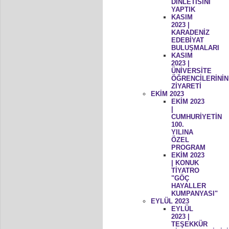
DİNLETİSİNİ
YAPTIK
KASIM
2023 |
KARADENİZ
EDEBİYAT
BULUŞMALARI
KASIM
2023 |
ÜNİVERSİTE
ÖĞRENCİLERİNİN
ZİYARETİ
EKİM 2023
EKİM 2023
|
CUMHURİYETİN
100.
YILINA
ÖZEL
PROGRAM
EKİM 2023
| KONUK
TİYATRO
"GÖÇ
HAYALLER
KUMPANYASI"
EYLÜL 2023
EYLÜL
2023 |
TEŞEKKÜR