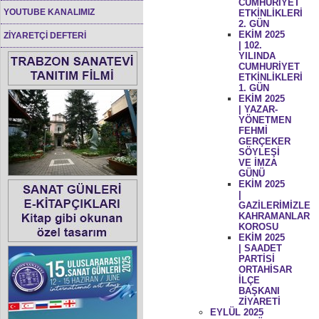
CUMHURİYET
YOUTUBE KANALIMIZ
ETKİNLİKLERİ
2. GÜN
EKİM 2025
ZİYARETÇİ DEFTERİ
| 102.
YILINDA
CUMHURİYET
ETKİNLİKLERİ
1. GÜN
EKİM 2025
| YAZAR-
YÖNETMEN
FEHMİ
GERÇEKER
SÖYLEŞİ
VE İMZA
GÜNÜ
EKİM 2025
|
GAZİLERİMİZLE
KAHRAMANLAR
KOROSU
EKİM 2025
| SAADET
PARTİSİ
ORTAHİSAR
İLÇE
BAŞKANI
ZİYARETİ
EYLÜL 2025