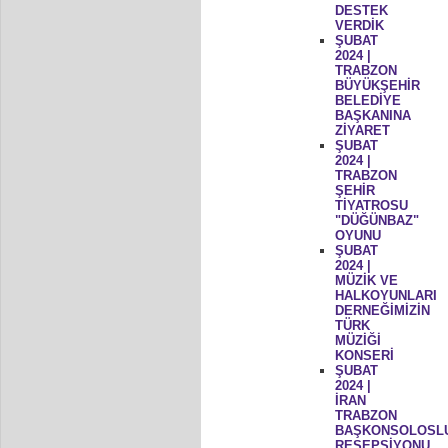
DESTEK
VERDİK
ŞUBAT
2024 |
TRABZON
BÜYÜKŞEHİR
BELEDİYE
BAŞKANINA
ZİYARET
ŞUBAT
2024 |
TRABZON
ŞEHİR
TİYATROSU
"DÜĞÜNBAZ"
OYUNU
ŞUBAT
2024 |
MÜZİK VE
HALKOYUNLARI
DERNEĞİMİZİN
TÜRK
MÜZİĞİ
KONSERİ
ŞUBAT
2024 |
İRAN
TRABZON
BAŞKONSOLOSL
RESEPSİYONU