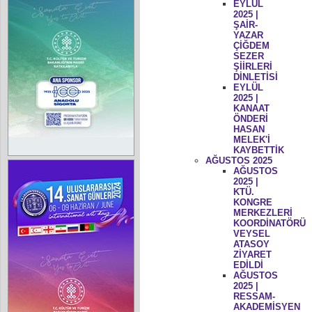
EYLÜL
2025 |
ŞAİR-
YAZAR
ÇİĞDEM
SEZER
ŞİİRLERİ
DİNLETİSİ
EYLÜL
2025 |
KANAAT
ÖNDERİ
HASAN
MELEK'İ
KAYBETTİK
AĞUSTOS 2025
AĞUSTOS
2025 |
KTÜ.
KONGRE
MERKEZLERİ
KOORDİNATÖRÜ
VEYSEL
ATASOY
ZİYARET
EDİLDİ
AĞUSTOS
2025 |
RESSAM-
AKADEMİSYEN