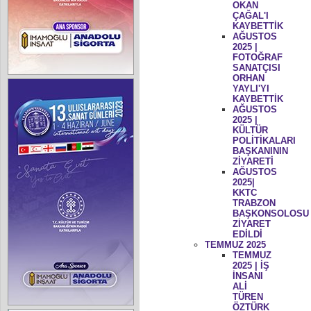
OKAN
ÇAĞAL'I
KAYBETTİK
AĞUSTOS
2025 |
FOTOĞRAF
SANATÇISI
ORHAN
YAYLI'YI
KAYBETTİK
AĞUSTOS
2025 |
KÜLTÜR
POLİTİKALARI
BAŞKANININ
ZİYARETİ
AĞUSTOS
2025|
KKTC
TRABZON
BAŞKONSOLOSU
ZİYARET
EDİLDİ
TEMMUZ 2025
TEMMUZ
2025 | İŞ
İNSANI
ALİ
TÜREN
ÖZTÜRK