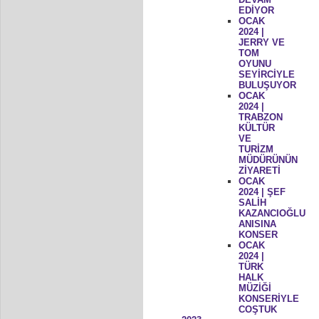
EDİYOR
OCAK
2024 |
JERRY VE
TOM
OYUNU
SEYİRCİYLE
BULUŞUYOR
OCAK
2024 |
TRABZON
KÜLTÜR
VE
TURİZM
MÜDÜRÜNÜN
ZİYARETİ
OCAK
2024 | ŞEF
SALİH
KAZANCIOĞLU
ANISINA
KONSER
OCAK
2024 |
TÜRK
HALK
MÜZİĞİ
KONSERİYLE
COŞTUK