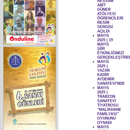
RESSAM
ABİT
GÜNER
ATÖLYESİ
ÖĞRENCİLERİ
RESİM
SERGİSİ
AÇILDI
MAYIS
2025 | 19
MAYIS
ŞİİR
ETKİNLİĞİMİZİ
GERÇEKLEŞTİRD
MAYIS
2025 |
YAZAR
KADİR
AYDEMİR
SANATEVİ'NDE
MAYIS
2025 |
TRABZON
SANATEVİ
TİYATROSU
"MALİKHANE
FAMİLYASI"
OYUNUNU
OYNADI
MAYIS