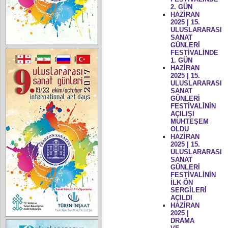
2. GÜN
HAZİRAN
2025 | 15.
ULUSLARARASI
SANAT
GÜNLERİ
FESTİVALİNDE
1. GÜN
HAZİRAN
2025 | 15.
ULUSLARARASI
SANAT
GÜNLERİ
FESTİVALİNİN
AÇILIŞI
MUHTEŞEM
OLDU
HAZİRAN
2025 | 15.
ULUSLARARASI
SANAT
GÜNLERİ
FESTİVALİNİN
İLK ÖN
SERGİLERİ
AÇILDI
HAZİRAN
2025 |
DRAMA