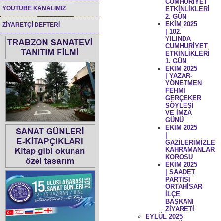
CUMHURİYET
YOUTUBE KANALIMIZ
ETKİNLİKLERİ
2. GÜN
EKİM 2025
ZİYARETÇİ DEFTERİ
| 102.
YILINDA
CUMHURİYET
ETKİNLİKLERİ
1. GÜN
EKİM 2025
| YAZAR-
YÖNETMEN
FEHMİ
GERÇEKER
SÖYLEŞİ
VE İMZA
GÜNÜ
EKİM 2025
|
GAZİLERİMİZLE
KAHRAMANLAR
KOROSU
EKİM 2025
| SAADET
PARTİSİ
ORTAHİSAR
İLÇE
BAŞKANI
ZİYARETİ
EYLÜL 2025