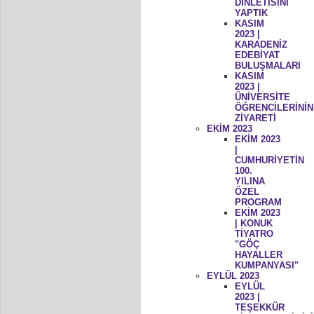
DİNLETİSİNİ
YAPTIK
KASIM
2023 |
KARADENİZ
EDEBİYAT
BULUŞMALARI
KASIM
2023 |
ÜNİVERSİTE
ÖĞRENCİLERİNİN
ZİYARETİ
EKİM 2023
EKİM 2023
|
CUMHURİYETİN
100.
YILINA
ÖZEL
PROGRAM
EKİM 2023
| KONUK
TİYATRO
"GÖÇ
HAYALLER
KUMPANYASI"
EYLÜL 2023
EYLÜL
2023 |
TEŞEKKÜR