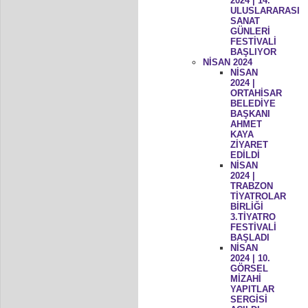
2024 | 14.
ULUSLARARASI
SANAT
GÜNLERİ
FESTİVALİ
BAŞLIYOR
NİSAN 2024
NİSAN
2024 |
ORTAHİSAR
BELEDİYE
BAŞKANI
AHMET
KAYA
ZİYARET
EDİLDİ
NİSAN
2024 |
TRABZON
TİYATROLAR
BİRLİĞİ
3.TİYATRO
FESTİVALİ
BAŞLADI
NİSAN
2024 | 10.
GÖRSEL
MİZAHİ
YAPITLAR
SERGİSİ