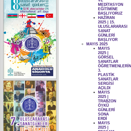
VE
MEDİTASYON
EĞİTİMİNE
BAŞLIYORUZ
HAZİRAN
2025 | 15.
ULUSLARARASI
SANAT
GÜNLERİ
BAŞLIYOR
MAYIS 2025
MAYIS
2025 |
GÖRSEL
SANATLAR
ÖĞRETMENLERİN
3.
PLASTİK
SANATLAR
SERGİSİ
AÇILDI
MAYIS
2025 |
TRABZON
ÖYKÜ
GÜNLERİ
SONA
ERDİ
MAYIS
2025 |