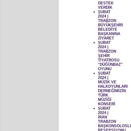
DESTEK
VERDİK
ŞUBAT
2024 |
TRABZON
BÜYÜKŞEHİR
BELEDİYE
BAŞKANINA
ZİYARET
ŞUBAT
2024 |
TRABZON
ŞEHİR
TİYATROSU
"DÜĞÜNBAZ"
OYUNU
ŞUBAT
2024 |
MÜZİK VE
HALKOYUNLARI
DERNEĞİMİZİN
TÜRK
MÜZİĞİ
KONSERİ
ŞUBAT
2024 |
İRAN
TRABZON
BAŞKONSOLOSL
RESEPSİYONU