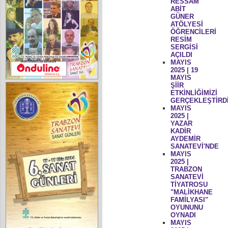
RESSAM
ABİT
GÜNER
ATÖLYESİ
ÖĞRENCİLERİ
RESİM
SERGİSİ
AÇILDI
MAYIS
2025 | 19
MAYIS
ŞİİR
ETKİNLİĞİMİZİ
GERÇEKLEŞTİRD
MAYIS
2025 |
YAZAR
KADİR
AYDEMİR
SANATEVİ'NDE
MAYIS
2025 |
TRABZON
SANATEVİ
TİYATROSU
"MALİKHANE
FAMİLYASI"
OYUNUNU
OYNADI
MAYIS