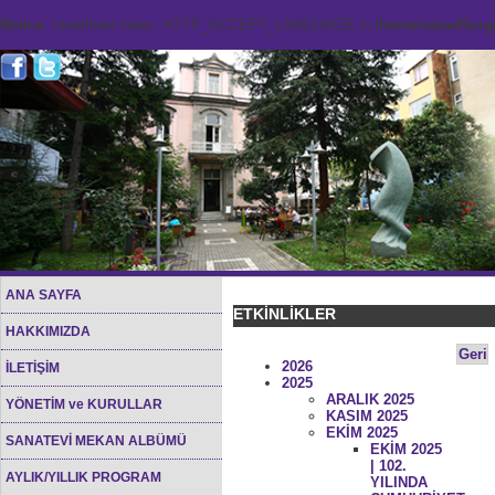
Notice
: Undefined index: HTTP_ACCEPT_LANGUAGE in
/home/sana45org/
ANA SAYFA
ETKİNLİKLER
HAKKIMIZDA
Geri
2026
İLETİŞİM
2025
ARALIK 2025
YÖNETİM ve KURULLAR
KASIM 2025
EKİM 2025
SANATEVİ MEKAN ALBÜMÜ
EKİM 2025
| 102.
AYLIK/YILLIK PROGRAM
YILINDA