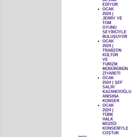
EDİYOR
OCAK
2024 |
JERRY VE
TOM
OYUNU
SEYİRCİYLE
BULUŞUYOR
OCAK
2024 |
TRABZON
KÜLTÜR
VE
TURİZM
MÜDÜRÜNÜN
ZİYARETİ
OCAK
2024 | ŞEF
SALİH
KAZANCIOĞLU
ANISINA
KONSER
OCAK
2024 |
TÜRK
HALK
MÜZİĞİ
KONSERİYLE
COŞTUK