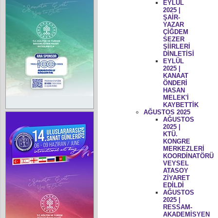
EYLÜL
2025 |
ŞAİR-
YAZAR
ÇİĞDEM
SEZER
ŞİİRLERİ
DİNLETİSİ
EYLÜL
2025 |
KANAAT
ÖNDERİ
HASAN
MELEK'İ
KAYBETTİK
AĞUSTOS 2025
AĞUSTOS
2025 |
KTÜ.
KONGRE
MERKEZLERİ
KOORDİNATÖRÜ
VEYSEL
ATASOY
ZİYARET
EDİLDİ
AĞUSTOS
2025 |
RESSAM-
AKADEMİSYEN