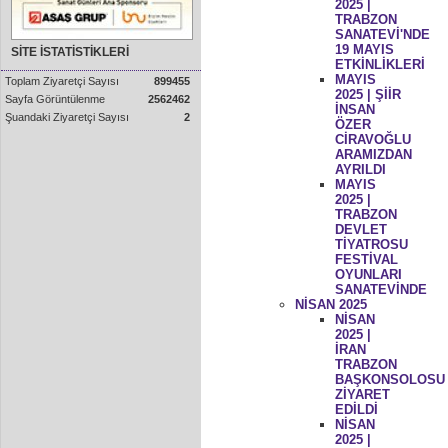
2025 |
TRABZON
SANATEVİ'NDE
19 MAYIS
SİTE İSTATİSTİKLERİ
ETKİNLİKLERİ
MAYIS
Toplam Ziyaretçi Sayısı
899455
2025 | ŞİİR
Sayfa Görüntülenme
2562462
İNSAN
Şuandaki Ziyaretçi Sayısı
2
ÖZER
CİRAVOĞLU
ARAMIZDAN
AYRILDI
MAYIS
2025 |
TRABZON
DEVLET
TİYATROSU
FESTİVAL
OYUNLARI
SANATEVİNDE
NİSAN 2025
NİSAN
2025 |
İRAN
TRABZON
BAŞKONSOLOSU
ZİYARET
EDİLDİ
NİSAN
2025 |