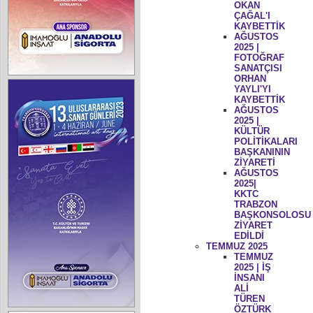
OKAN
ÇAĞAL'I
KAYBETTİK
AĞUSTOS
2025 |
FOTOĞRAF
SANATÇISI
ORHAN
YAYLI'YI
KAYBETTİK
AĞUSTOS
2025 |
KÜLTÜR
POLİTİKALARI
BAŞKANININ
ZİYARETİ
AĞUSTOS
2025|
KKTC
TRABZON
BAŞKONSOLOSU
ZİYARET
EDİLDİ
TEMMUZ 2025
TEMMUZ
2025 | İŞ
İNSANI
ALİ
TÜREN
ÖZTÜRK