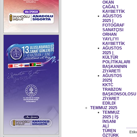
OKAN
ÇAĞAL'I
KAYBETTİK
AĞUSTOS
2025 |
FOTOĞRAF
SANATÇISI
ORHAN
YAYLI'YI
KAYBETTİK
AĞUSTOS
2025 |
KÜLTÜR
POLİTİKALARI
BAŞKANININ
ZİYARETİ
AĞUSTOS
2025|
KKTC
TRABZON
BAŞKONSOLOSU
ZİYARET
EDİLDİ
TEMMUZ 2025
TEMMUZ
2025 | İŞ
İNSANI
ALİ
TÜREN
Etik
ÖZTÜRK