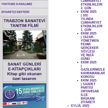
CUMHURİYET
YOUTUBE KANALIMIZ
ETKİNLİKLERİ
2. GÜN
EKİM 2025
ZİYARETÇİ DEFTERİ
| 102.
YILINDA
CUMHURİYET
ETKİNLİKLERİ
1. GÜN
EKİM 2025
| YAZAR-
YÖNETMEN
FEHMİ
GERÇEKER
SÖYLEŞİ
VE İMZA
GÜNÜ
EKİM 2025
|
GAZİLERİMİZLE
KAHRAMANLAR
KOROSU
EKİM 2025
| SAADET
PARTİSİ
ORTAHİSAR
İLÇE
BAŞKANI
ZİYARETİ
EYLÜL 2025