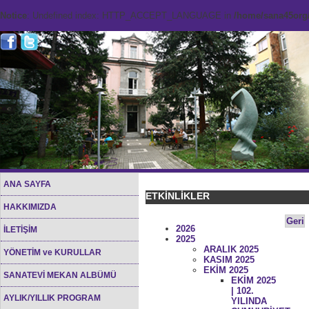
Notice
: Undefined index: HTTP_ACCEPT_LANGUAGE in
/home/sana45org/
ANA SAYFA
ETKİNLİKLER
HAKKIMIZDA
Geri
2026
İLETİŞİM
2025
ARALIK 2025
YÖNETİM ve KURULLAR
KASIM 2025
EKİM 2025
SANATEVİ MEKAN ALBÜMÜ
EKİM 2025
| 102.
AYLIK/YILLIK PROGRAM
YILINDA