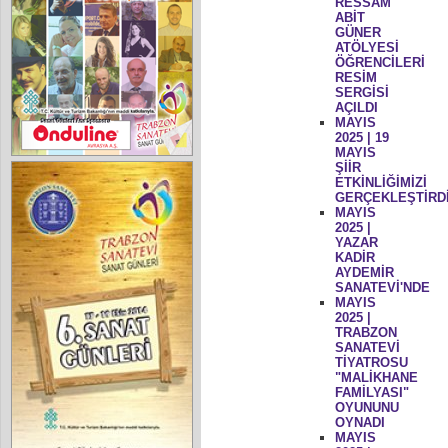
RESSAM
ABİT
GÜNER
ATÖLYESİ
ÖĞRENCİLERİ
RESİM
SERGİSİ
AÇILDI
MAYIS
2025 | 19
MAYIS
ŞİİR
ETKİNLİĞİMİZİ
GERÇEKLEŞTİRD
MAYIS
2025 |
YAZAR
KADİR
AYDEMİR
SANATEVİ'NDE
MAYIS
2025 |
TRABZON
SANATEVİ
TİYATROSU
"MALİKHANE
FAMİLYASI"
OYUNUNU
OYNADI
MAYIS