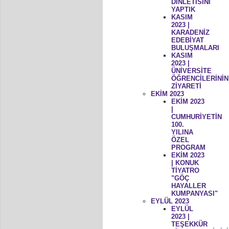
DİNLETİSİNİ
YAPTIK
KASIM
2023 |
KARADENİZ
EDEBİYAT
BULUŞMALARI
KASIM
2023 |
ÜNİVERSİTE
ÖĞRENCİLERİNİN
ZİYARETİ
EKİM 2023
EKİM 2023
|
CUMHURİYETİN
100.
YILINA
ÖZEL
PROGRAM
EKİM 2023
| KONUK
TİYATRO
"GÖÇ
HAYALLER
KUMPANYASI"
EYLÜL 2023
EYLÜL
2023 |
TEŞEKKÜR