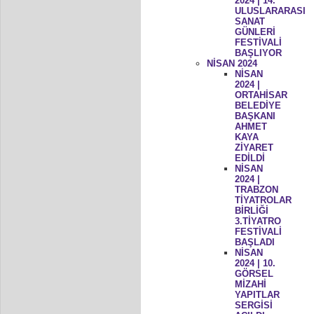
2024 | 14.
ULUSLARARASI
SANAT
GÜNLERİ
FESTİVALİ
BAŞLIYOR
NİSAN 2024
NİSAN
2024 |
ORTAHİSAR
BELEDİYE
BAŞKANI
AHMET
KAYA
ZİYARET
EDİLDİ
NİSAN
2024 |
TRABZON
TİYATROLAR
BİRLİĞİ
3.TİYATRO
FESTİVALİ
BAŞLADI
NİSAN
2024 | 10.
GÖRSEL
MİZAHİ
YAPITLAR
SERGİSİ