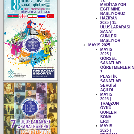
VE
MEDİTASYON
EĞİTİMİNE
BAŞLIYORUZ
HAZİRAN
2025 | 15.
ULUSLARARASI
SANAT
GÜNLERİ
BAŞLIYOR
MAYIS 2025
MAYIS
2025 |
GÖRSEL
SANATLAR
ÖĞRETMENLERİN
3.
PLASTİK
SANATLAR
SERGİSİ
AÇILDI
MAYIS
2025 |
TRABZON
ÖYKÜ
GÜNLERİ
SONA
ERDİ
MAYIS
2025 |