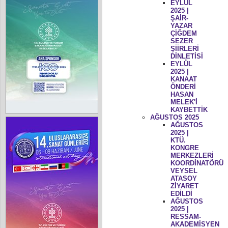
EYLÜL
2025 |
ŞAİR-
YAZAR
ÇİĞDEM
SEZER
ŞİİRLERİ
DİNLETİSİ
EYLÜL
2025 |
KANAAT
ÖNDERİ
HASAN
MELEK'İ
KAYBETTİK
AĞUSTOS 2025
AĞUSTOS
2025 |
KTÜ.
KONGRE
MERKEZLERİ
KOORDİNATÖRÜ
VEYSEL
ATASOY
ZİYARET
EDİLDİ
AĞUSTOS
2025 |
RESSAM-
AKADEMİSYEN