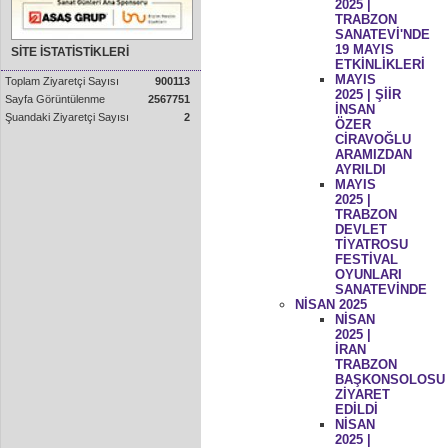
2025 |
TRABZON
SANATEVİ'NDE
19 MAYIS
SİTE İSTATİSTİKLERİ
ETKİNLİKLERİ
MAYIS
Toplam Ziyaretçi Sayısı
900113
2025 | ŞİİR
Sayfa Görüntülenme
2567751
İNSAN
Şuandaki Ziyaretçi Sayısı
2
ÖZER
CİRAVOĞLU
ARAMIZDAN
AYRILDI
MAYIS
2025 |
TRABZON
DEVLET
TİYATROSU
FESTİVAL
OYUNLARI
SANATEVİNDE
NİSAN 2025
NİSAN
2025 |
İRAN
TRABZON
BAŞKONSOLOSU
ZİYARET
EDİLDİ
NİSAN
2025 |