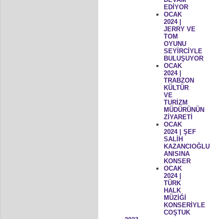
EDİYOR
OCAK
2024 |
JERRY VE
TOM
OYUNU
SEYİRCİYLE
BULUŞUYOR
OCAK
2024 |
TRABZON
KÜLTÜR
VE
TURİZM
MÜDÜRÜNÜN
ZİYARETİ
OCAK
2024 | ŞEF
SALİH
KAZANCIOĞLU
ANISINA
KONSER
OCAK
2024 |
TÜRK
HALK
MÜZİĞİ
KONSERİYLE
COŞTUK