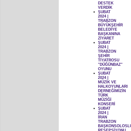
DESTEK
VERDİK
ŞUBAT
2024 |
TRABZON
BÜYÜKŞEHİR
BELEDİYE
BAŞKANINA
ZİYARET
ŞUBAT
2024 |
TRABZON
ŞEHİR
TİYATROSU
"DÜĞÜNBAZ"
OYUNU
ŞUBAT
2024 |
MÜZİK VE
HALKOYUNLARI
DERNEĞİMİZİN
TÜRK
MÜZİĞİ
KONSERİ
ŞUBAT
2024 |
İRAN
TRABZON
BAŞKONSOLOSL
RESEPSİYONU