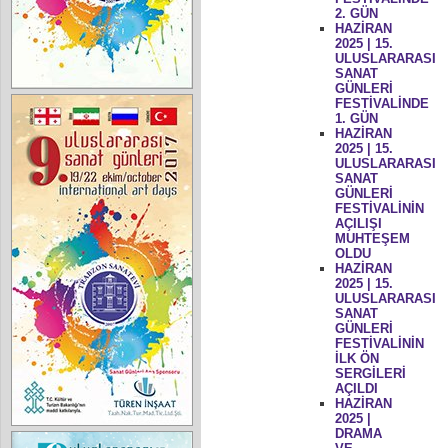
2. GÜN
HAZİRAN
2025 | 15.
ULUSLARARASI
SANAT
GÜNLERİ
FESTİVALİNDE
1. GÜN
HAZİRAN
2025 | 15.
ULUSLARARASI
SANAT
GÜNLERİ
FESTİVALİNİN
AÇILIŞI
MUHTEŞEM
OLDU
HAZİRAN
2025 | 15.
ULUSLARARASI
SANAT
GÜNLERİ
FESTİVALİNİN
İLK ÖN
SERGİLERİ
AÇILDI
HAZİRAN
2025 |
DRAMA