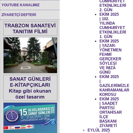
CUMHURİYET
YOUTUBE KANALIMIZ
ETKİNLİKLERİ
2. GÜN
EKİM 2025
ZİYARETÇİ DEFTERİ
| 102.
YILINDA
CUMHURİYET
ETKİNLİKLERİ
1. GÜN
EKİM 2025
| YAZAR-
YÖNETMEN
FEHMİ
GERÇEKER
SÖYLEŞİ
VE İMZA
GÜNÜ
EKİM 2025
|
GAZİLERİMİZLE
KAHRAMANLAR
KOROSU
EKİM 2025
| SAADET
PARTİSİ
ORTAHİSAR
İLÇE
BAŞKANI
ZİYARETİ
EYLÜL 2025