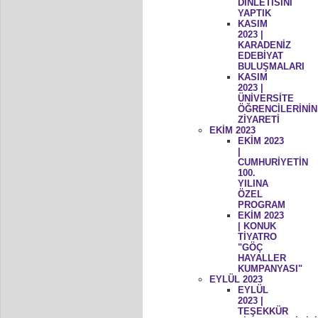
DİNLETİSİNİ
YAPTIK
KASIM
2023 |
KARADENİZ
EDEBİYAT
BULUŞMALARI
KASIM
2023 |
ÜNİVERSİTE
ÖĞRENCİLERİNİN
ZİYARETİ
EKİM 2023
EKİM 2023
|
CUMHURİYETİN
100.
YILINA
ÖZEL
PROGRAM
EKİM 2023
| KONUK
TİYATRO
"GÖÇ
HAYALLER
KUMPANYASI"
EYLÜL 2023
EYLÜL
2023 |
TEŞEKKÜR