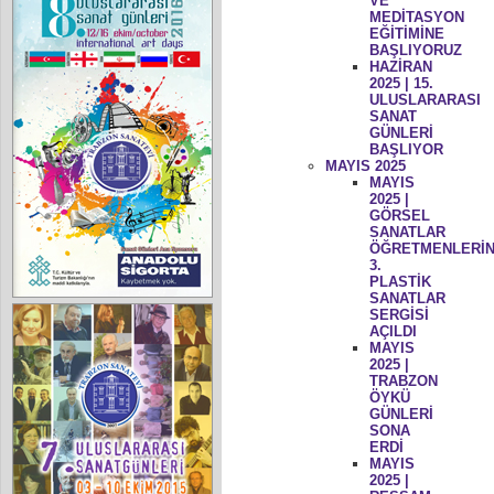
VE
MEDİTASYON
EĞİTİMİNE
BAŞLIYORUZ
HAZİRAN
2025 | 15.
ULUSLARARASI
SANAT
GÜNLERİ
BAŞLIYOR
MAYIS 2025
MAYIS
2025 |
GÖRSEL
SANATLAR
ÖĞRETMENLERİN
3.
PLASTİK
SANATLAR
SERGİSİ
AÇILDI
MAYIS
2025 |
TRABZON
ÖYKÜ
GÜNLERİ
SONA
ERDİ
MAYIS
2025 |