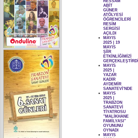
RESSAM
ABİT
GÜNER
ATÖLYESİ
ÖĞRENCİLERİ
RESİM
SERGİSİ
AÇILDI
MAYIS
2025 | 19
MAYIS
ŞİİR
ETKİNLİĞİMİZİ
GERÇEKLEŞTİRD
MAYIS
2025 |
YAZAR
KADİR
AYDEMİR
SANATEVİ'NDE
MAYIS
2025 |
TRABZON
SANATEVİ
TİYATROSU
"MALİKHANE
FAMİLYASI"
OYUNUNU
OYNADI
MAYIS