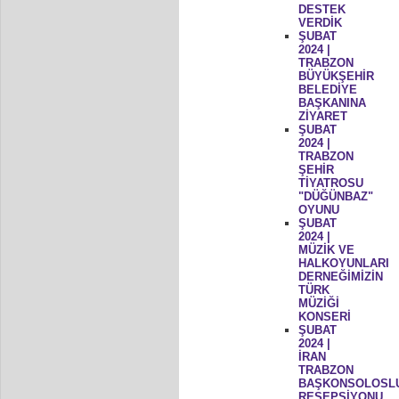
DESTEK
VERDİK
ŞUBAT
2024 |
TRABZON
BÜYÜKŞEHİR
BELEDİYE
BAŞKANINA
ZİYARET
ŞUBAT
2024 |
TRABZON
ŞEHİR
TİYATROSU
"DÜĞÜNBAZ"
OYUNU
ŞUBAT
2024 |
MÜZİK VE
HALKOYUNLARI
DERNEĞİMİZİN
TÜRK
MÜZİĞİ
KONSERİ
ŞUBAT
2024 |
İRAN
TRABZON
BAŞKONSOLOSL
RESEPSİYONU