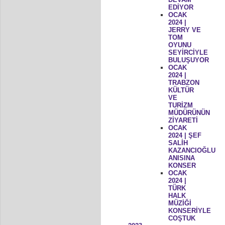
EDİYOR
OCAK
2024 |
JERRY VE
TOM
OYUNU
SEYİRCİYLE
BULUŞUYOR
OCAK
2024 |
TRABZON
KÜLTÜR
VE
TURİZM
MÜDÜRÜNÜN
ZİYARETİ
OCAK
2024 | ŞEF
SALİH
KAZANCIOĞLU
ANISINA
KONSER
OCAK
2024 |
TÜRK
HALK
MÜZİĞİ
KONSERİYLE
COŞTUK