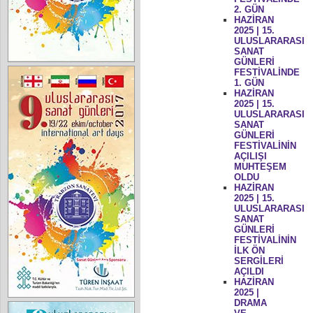
2. GÜN
HAZİRAN
2025 | 15.
ULUSLARARASI
SANAT
GÜNLERİ
FESTİVALİNDE
1. GÜN
HAZİRAN
2025 | 15.
ULUSLARARASI
SANAT
GÜNLERİ
FESTİVALİNİN
AÇILIŞI
MUHTEŞEM
OLDU
HAZİRAN
2025 | 15.
ULUSLARARASI
SANAT
GÜNLERİ
FESTİVALİNİN
İLK ÖN
SERGİLERİ
AÇILDI
HAZİRAN
2025 |
DRAMA