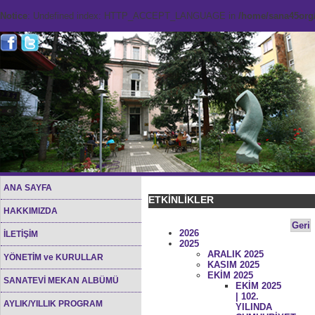
Notice
: Undefined index: HTTP_ACCEPT_LANGUAGE in
/home/sana45org/
ANA SAYFA
ETKİNLİKLER
HAKKIMIZDA
Geri
2026
İLETİŞİM
2025
ARALIK 2025
YÖNETİM ve KURULLAR
KASIM 2025
EKİM 2025
SANATEVİ MEKAN ALBÜMÜ
EKİM 2025
| 102.
AYLIK/YILLIK PROGRAM
YILINDA