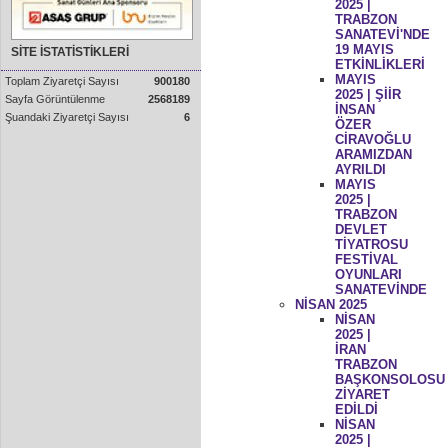
2025 |
TRABZON
SANATEVİ'NDE
19 MAYIS
SİTE İSTATİSTİKLERİ
ETKİNLİKLERİ
MAYIS
Toplam Ziyaretçi Sayısı
900180
2025 | ŞİİR
Sayfa Görüntülenme
2568189
İNSAN
Şuandaki Ziyaretçi Sayısı
6
ÖZER
CİRAVOĞLU
ARAMIZDAN
AYRILDI
MAYIS
2025 |
TRABZON
DEVLET
TİYATROSU
FESTİVAL
OYUNLARI
SANATEVİNDE
NİSAN 2025
NİSAN
2025 |
İRAN
TRABZON
BAŞKONSOLOSU
ZİYARET
EDİLDİ
NİSAN
2025 |