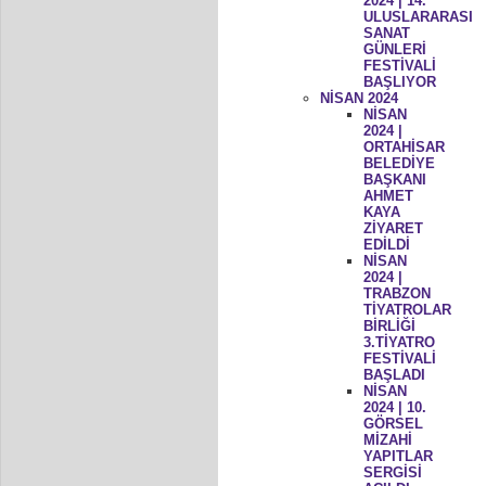
2024 | 14.
ULUSLARARASI
SANAT
GÜNLERİ
FESTİVALİ
BAŞLIYOR
NİSAN 2024
NİSAN
2024 |
ORTAHİSAR
BELEDİYE
BAŞKANI
AHMET
KAYA
ZİYARET
EDİLDİ
NİSAN
2024 |
TRABZON
TİYATROLAR
BİRLİĞİ
3.TİYATRO
FESTİVALİ
BAŞLADI
NİSAN
2024 | 10.
GÖRSEL
MİZAHİ
YAPITLAR
SERGİSİ