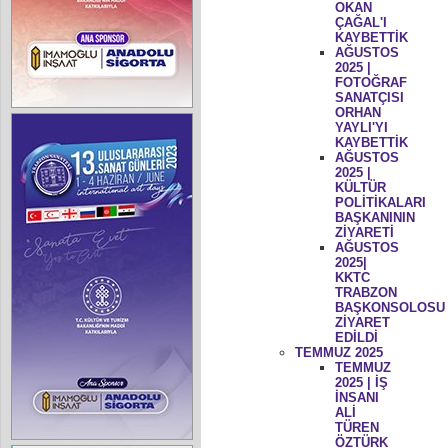
OKAN
ÇAĞAL'I
KAYBETTİK
AĞUSTOS
2025 |
FOTOĞRAF
SANATÇISI
ORHAN
YAYLI'YI
KAYBETTİK
AĞUSTOS
2025 |
KÜLTÜR
POLİTİKALARI
BAŞKANININ
ZİYARETİ
AĞUSTOS
2025|
KKTC
TRABZON
BAŞKONSOLOSU
ZİYARET
EDİLDİ
TEMMUZ 2025
TEMMUZ
2025 | İŞ
İNSANI
ALİ
TÜREN
ÖZTÜRK