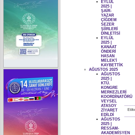
EYLÜL
2025 |
ŞAİR-
YAZAR
ÇİĞDEM
SEZER
ŞİİRLERİ
DİNLETİSİ
EYLÜL
2025 |
KANAAT
ÖNDERİ
HASAN
MELEK'İ
KAYBETTİK
AĞUSTOS 2025
AĞUSTOS
2025 |
KTÜ.
KONGRE
MERKEZLERİ
KOORDİNATÖRÜ
VEYSEL
ATASOY
Etik
ZİYARET
EDİLDİ
AĞUSTOS
2025 |
RESSAM-
AKADEMİSYEN