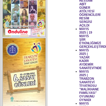
RESSAM
ABİT
GÜNER
ATÖLYESİ
ÖĞRENCİLERİ
RESİM
SERGİSİ
AÇILDI
MAYIS
2025 | 19
MAYIS
ŞİİR
ETKİNLİĞİMİZİ
GERÇEKLEŞTİRD
MAYIS
2025 |
YAZAR
KADİR
AYDEMİR
SANATEVİ'NDE
MAYIS
2025 |
TRABZON
SANATEVİ
TİYATROSU
"MALİKHANE
FAMİLYASI"
OYUNUNU
OYNADI
MAYIS