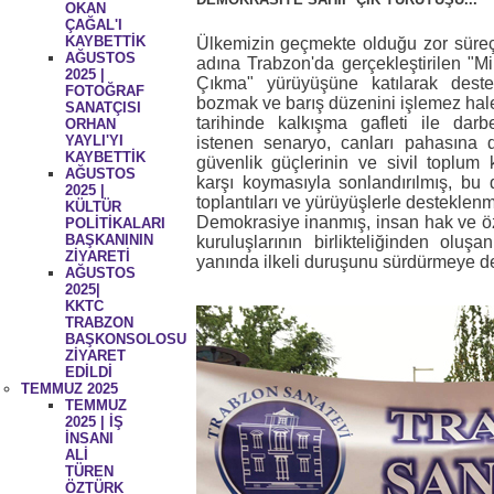
OKAN
ÇAĞAL'I
KAYBETTİK
Ülkemizin geçmekte olduğu zor süre
AĞUSTOS
adına Trabzon'da gerçekleştirilen "Mi
2025 |
Çıkma" yürüyüşüne katılarak destek
FOTOĞRAF
bozmak ve barış düzenini işlemez ha
SANATÇISI
tarihinde kalkışma gafleti ile da
ORHAN
YAYLI'YI
istenen senaryo, canları pahasına d
KAYBETTİK
güvenlik güçlerinin ve sivil toplum k
AĞUSTOS
karşı koymasıyla sonlandırılmış, bu d
2025 |
toplantıları ve yürüyüşlerle desteklenmi
KÜLTÜR
Demokrasiye inanmış, insan hak ve özg
POLİTİKALARI
BAŞKANININ
kuruluşlarının birlikteliğinden oluş
ZİYARETİ
yanında ilkeli duruşunu sürdürmeye d
AĞUSTOS
2025|
KKTC
TRABZON
BAŞKONSOLOSU
ZİYARET
EDİLDİ
TEMMUZ 2025
TEMMUZ
2025 | İŞ
İNSANI
ALİ
TÜREN
ÖZTÜRK