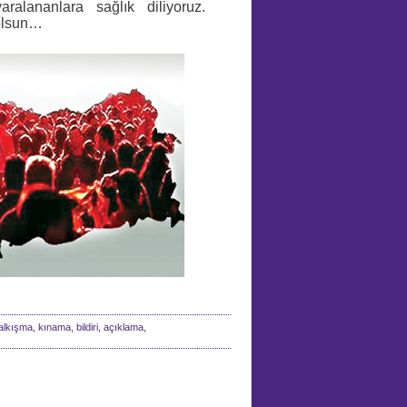
aralananlara sağlık diliyoruz.
 olsun…
lkışma, kınama, bildiri, açıklama,