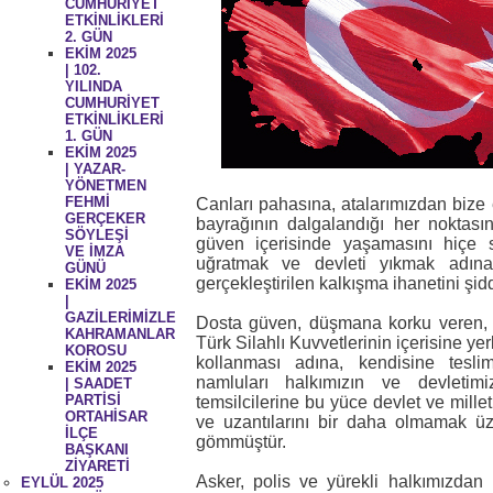
CUMHURİYET
ETKİNLİKLERİ
2. GÜN
EKİM 2025
| 102.
YILINDA
CUMHURİYET
ETKİNLİKLERİ
1. GÜN
EKİM 2025
| YAZAR-
YÖNETMEN
FEHMİ
Canları pahasına, atalarımızdan bize
GERÇEKER
bayrağının dalgalandığı her noktası
SÖYLEŞİ
güven içerisinde yaşamasını hiçe s
VE İMZA
uğratmak ve devleti yıkmak adın
GÜNÜ
gerçekleştirilen kalkışma ihanetini şid
EKİM 2025
|
GAZİLERİMİZLE
Dosta güven, düşmana korku veren, 
KAHRAMANLAR
Türk Silahlı Kuvvetlerinin içerisine y
KOROSU
kollanması adına, kendisine tesli
EKİM 2025
namluları halkımızın ve devletimi
| SAADET
PARTİSİ
temsilcilerine bu yüce devlet ve millet
ORTAHİSAR
ve uzantılarını bir daha olmamak üze
İLÇE
gömmüştür.
BAŞKANI
ZİYARETİ
Asker, polis ve yürekli halkımızda
EYLÜL 2025