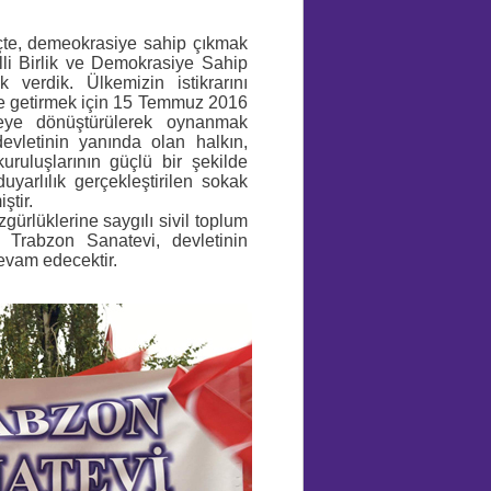
çte, demeokrasiye sahip çıkmak
lli Birlik ve Demokrasiye Sahip
 verdik. Ülkemizin istikrarını
le getirmek için 15 Temmuz 2016
rbeye dönüştürülerek oynanmak
evletinin yanında olan halkın,
uruluşlarının güçlü bir şekilde
uyarlılık gerçekleştirilen sokak
ştir.
ürlüklerine saygılı sivil toplum
an Trabzon Sanatevi, devletinin
evam edecektir.