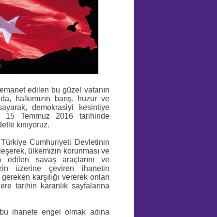
 emanet edilen bu güzel vatanın
nda, halkımızın barış, huzur ve
ayarak, demokrasiyi kesintiye
a 15 Temmuz 2016 tarihinde
detle kınıyoruz.
Türkiye Cumhuriyeti Devletinin
erleşerek, ülkemizin korunması ve
m edilen savaş araçlarını ve
zin üzerine çeviren ihanetin
 gereken karşılığı vererek onları
re tarihin karanlık sayfalarına
n bu ihanete engel olmak adına