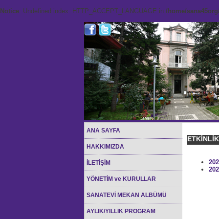
Notice
: Undefined index: HTTP_ACCEPT_LANGUAGE in
/home/sana45org/
ANA SAYFA
ETKİNLİ
HAKKIMIZDA
202
İLETİŞİM
202
YÖNETİM ve KURULLAR
SANATEVİ MEKAN ALBÜMÜ
AYLIK/YILLIK PROGRAM