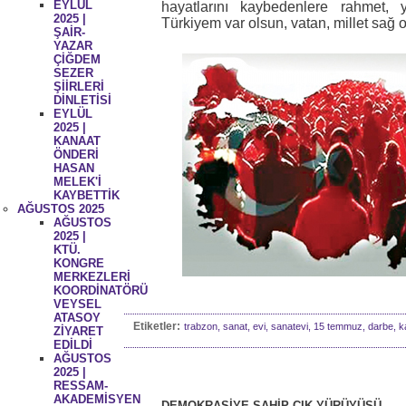
EYLÜL
hayatlarını kaybedenlere rahmet, y
2025 |
Türkiyem var olsun, vatan, millet sağ
ŞAİR-
YAZAR
ÇİĞDEM
SEZER
ŞİİRLERİ
DİNLETİSİ
EYLÜL
2025 |
KANAAT
ÖNDERİ
HASAN
MELEK'İ
KAYBETTİK
AĞUSTOS 2025
AĞUSTOS
2025 |
KTÜ.
KONGRE
MERKEZLERİ
KOORDİNATÖRÜ
VEYSEL
ATASOY
Etiketler:
trabzon, sanat, evi, sanatevi, 15 temmuz, darbe, ka
ZİYARET
EDİLDİ
AĞUSTOS
2025 |
RESSAM-
AKADEMİSYEN
DEMOKRASİYE SAHİP ÇIK YÜRÜYÜŞÜ...