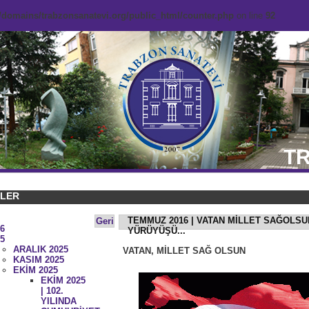
domains/trabzonsanatevi.org/public_html/counter.php
on line
92
TR
KLER
TEMMUZ 2016 | VATAN MİLLET SAĞOLSU
Geri
6
YÜRÜYÜŞÜ...
5
ARALIK 2025
VATAN, MİLLET SAĞ OLSUN
KASIM 2025
EKİM 2025
EKİM 2025
| 102.
YILINDA