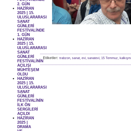
2. GÜN
HAZİRAN
2025 | 15.
ULUSLARARASI
SANAT
GÜNLERİ
FESTİVALİNDE
1. GÜN
HAZİRAN
2025 | 15.
ULUSLARARASI
SANAT
GÜNLERİ
Etiketler:
trabzon, sanat, evi, sanatevi, 15 Temmuz, kalkışma,
FESTİVALİNİN
AÇILIŞI
MUHTEŞEM
OLDU
HAZİRAN
2025 | 15.
ULUSLARARASI
SANAT
GÜNLERİ
FESTİVALİNİN
İLK ÖN
SERGİLERİ
AÇILDI
HAZİRAN
2025 |
DRAMA